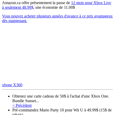
Amazon.ca offre présentement la passe de
12 mois pour Xbox Live
à seulement 48.99$
, une économie de 11.00$
Vous pouvez acheter plusieurs années d'avance à ce prix avantageux
dès maintenant.
xbone
X360
Obtenez une carte cadeau de 50$ à l'achat d'une Xbox One.
Bundle Sunset...
< Précédent
Pré-commandez Mario Party 10 pour Wii U à 49.99$ (15$ de
rabais)...