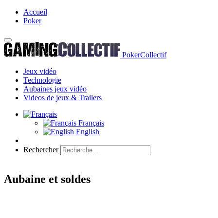
Accueil
Poker
PokerCollectif
Jeux vidéo
Technologie
Aubaines jeux vidéo
Videos de jeux & Trailers
Français
English
Rechercher
Aubaine et soldes