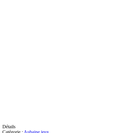
Détails
Catégorie :
Aubaine jeux