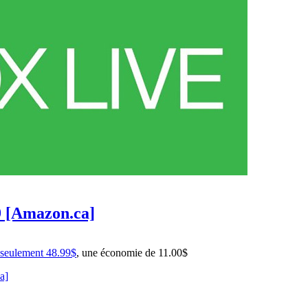
9 [Amazon.ca]
 seulement 48.99$
, une économie de 11.00$
a]