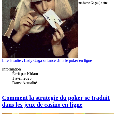
madame Gaga (le site
...
Lire la suite : Lady Gaga se lance dans le poker en ligne
Information
Écrit par
Kidam
1 avril 2025
Dans:
Actualité
Comment la stratégie du poker se traduit
dans les jeux de casino en ligne