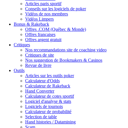
Articles paris sportif
Conseils sur les logiciels de poker
Vidéos de nos membres
Vidéos Limpers
Bonus & Rakeback
Offres .COM (Québec & Monde)
Offres françaises
Offres argent gratuit
Critiques
Nos recommandations site de coaching video
Critiques de site
Nos suggestion de Bookmakers & Casinos
Revue de livre
Outils
Articles sur les outils poker
Calculateur d'Odds
Calculateur de Rakeback
Hand Converter
Calculateur de cotes sportif
Logiciel d'analyse & stats
Logiciels de tournois
Calculateur de probabilité
Selection de table
Hand histories / Datamining
Scam