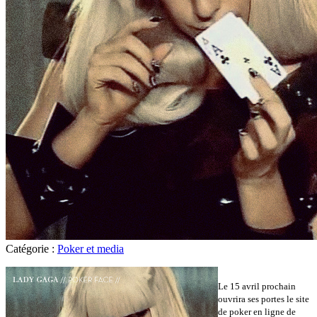
Catégorie :
Poker et media
Le 15 avril prochain
ouvrira ses portes le site
de poker en ligne de