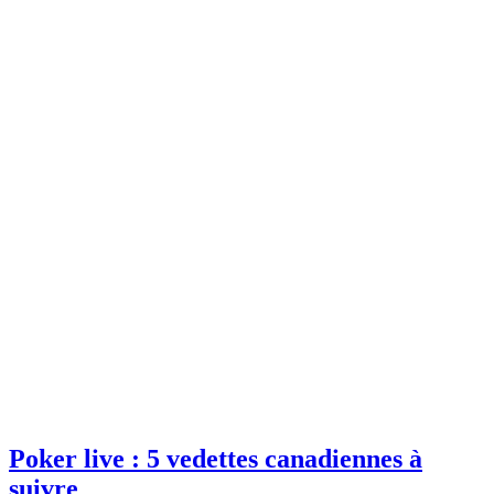
Poker live : 5 vedettes canadiennes à
suivre