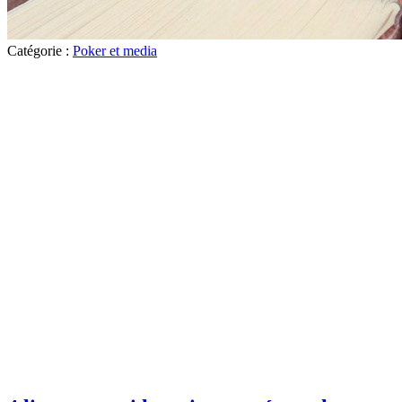
Catégorie :
Poker et media