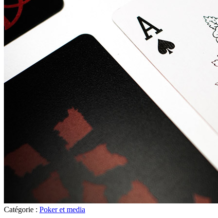
Catégorie :
Poker et media