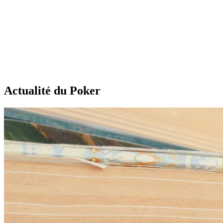
Actualité du Poker