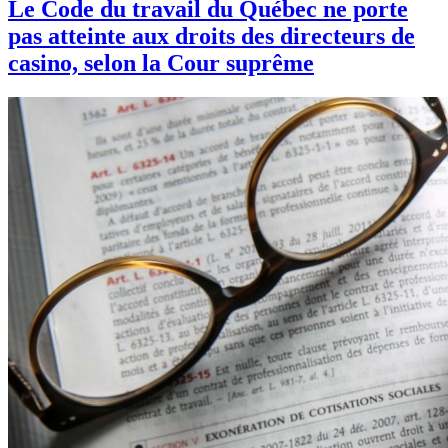
Le Code du travail du Québec ne porte
pas atteinte aux droits des directeurs de
casino, selon la Cour suprême