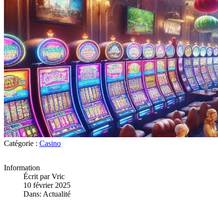
Catégorie :
Casino
Information
Écrit par
Vric
10 février 2025
Dans:
Actualité