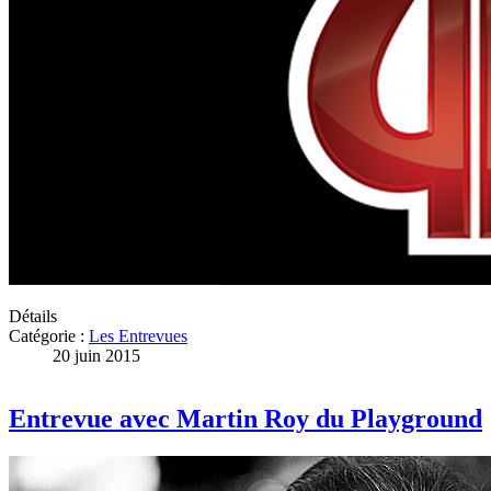
Détails
Catégorie :
Les Entrevues
20 juin 2015
Entrevue avec Martin Roy du Playground