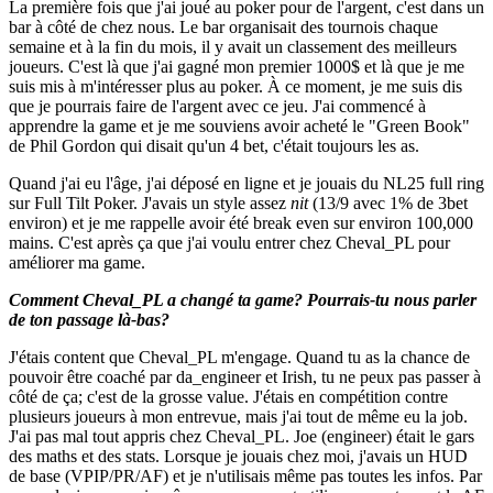
La première fois que j'ai joué au poker pour de l'argent, c'est dans un
bar à côté de chez nous. Le bar organisait des tournois chaque
semaine et à la fin du mois, il y avait un classement des meilleurs
joueurs. C'est là que j'ai gagné mon premier 1000$ et là que je me
suis mis à m'intéresser plus au poker. À ce moment, je me suis dis
que je pourrais faire de l'argent avec ce jeu. J'ai commencé à
apprendre la game et je me souviens avoir acheté le "Green Book"
de Phil Gordon qui disait qu'un 4 bet, c'était toujours les as.
Quand j'ai eu l'âge, j'ai déposé en ligne et je jouais du NL25 full ring
sur Full Tilt Poker. J'avais un style assez
nit
(13/9 avec 1% de 3bet
environ) et je me rappelle avoir été break even sur environ 100,000
mains. C'est après ça que j'ai voulu entrer chez Cheval_PL pour
améliorer ma game.
Comment Cheval_PL a changé ta game? Pourrais-tu nous parler
de ton passage là-bas?
J'étais content que Cheval_PL m'engage. Quand tu as la chance de
pouvoir être coaché par da_engineer et Irish, tu ne peux pas passer à
côté de ça; c'est de la grosse value. J'étais en compétition contre
plusieurs joueurs à mon entrevue, mais j'ai tout de même eu la job.
J'ai pas mal tout appris chez Cheval_PL. Joe (engineer) était le gars
des maths et des stats. Lorsque je jouais chez moi, j'avais un HUD
de base (VPIP/PR/AF) et je n'utilisais même pas toutes les infos. Par