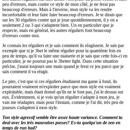
peu d'erreurs, mais contre ce style de mon côté, je ne ferai pas
beaucoup d'erreurs. Mais à l'inverse, mon style va les rendre
inconfortable et leur faire faire beaucoup d'erreurs. Je te dirais que
sur les 30 réguliers contre qui je joue quotidiennement, il y en a
seulement 2 ou 3 qui s'adaptent bien. Un en particulier que je
respecte, mais en général, les autres réguliers font beaucoup
d'erreurs contre moi.
Je connais les réguliers et je sais comment ils réagissent. Je sais par
exemple que si je 3bet le même régulier pour la quatrième fois en
peu de temps, qu'il va faire une niaiserie et je sais que cette fois-ci en
particulier, je ne pourrai pas le 3better light. Dans cette situation
précise, j'aurai toujours une main quand je ferai ce jeu parce que je
sais comment il va réagir.
Le pire, c'est que si ces réguliers étudiaient ma game à fond, ils
pourraient vraiment m'exploiter parce que mon style est vraiment
exploitable, mais étant donné qu'ils ne le font pas, j'ai le dessus sur
eux. Évidemment, si je vois qu'un régulier s'adapte à mon jeu, je
vais me réadapter, mais pour l'instant, comme je l'ai dit, très peu de
joueurs s'adaptent à mon style.
Ton style agressif semble être assez haute variance. Comment tu
deal avec les très mauvaises passes? Es-tu quelqu'un de zen en
temps de run bad?