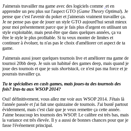
J'aimerais travailler ma game avec des logiciels comme
et en
apprendre un peu plus sur l'aspect GTO (
Game Theory Optimal
). Je
pense que c'est l'avenir du poker et j'aimerais vraiment travailler ça.
Je ne pense pas que de jouer un style GTO aujourd'hui serait mieux
pour moi présentement parce que je fais plus d'argent en utilisant un
style exploitable, mais peut-être que dans quelques années, ça va
être le style le plus profitable. Si tu veux monter de limites et
continuer à évoluer, tu n'as pas le choix d'améliorer cet aspect de ta
game.
J'aimerais aussi jouer quelques tournois live et améliorer ma game de
tournoi 20bb deep. Je suis un habitué des games deep, mais quand je
joue des tournois et que je suis
shortstack
, ce n'est pas ma force et je
pourrais travailler ça.
Tu te spécialises en cash games, mais joues-tu des tournois des
fois? Iras-tu aux WSOP 2014?
Oui! définitivement, vous allez me voir aux WSOP 2014. J'étais là
l'année passée et j'ai fait une quinzaine de tournois. J'ai busté partout
évidemment, mais c'est clair que je veux remettre ça cette année.
J'aime beaucoup les tournois des WSOP. Le calibre est très bas, mais
la variance est très élevée. Il y a aussi de bonnes chances pour que je
fasse l'événement principal.