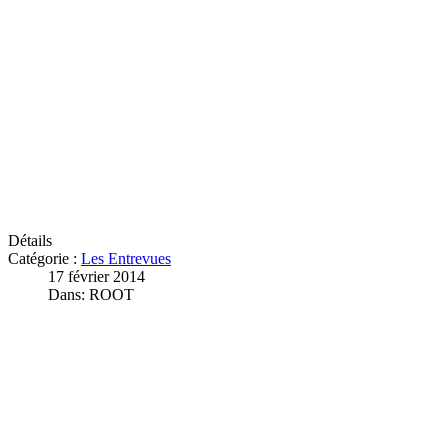
Détails
Catégorie :
Les Entrevues
17 février 2014
Dans: ROOT