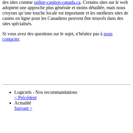
des sites comme
online-casinos-canada.ca
. Certains sites sur le web
adoptent une approche plus générale et moins détaillée, mais nous
croyons qu’une touche locale est importante et les meilleurs sites de
casino en ligne pour les Canadiens peuvent être trouvés dans des
sites spécialisés.
Si vous avez des questions sur le sujet, n'hésitez pas à
nous
contacter
.
Logiciels - Nos recommandations
< Précédent
Actualité
Suivant >