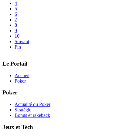
4
5
6
7
8
9
10
Suivant
Fin
Le Portail
Accueil
Poker
Poker
Actualité du Poker
Stratégie
Bonus et rakeback
Jeux et Tech