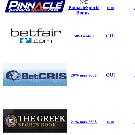
N/D
PinnacleSports
non
Bonus
OUI
50$ Gratuit
OUI
20% max 500$
non
21% max 250$