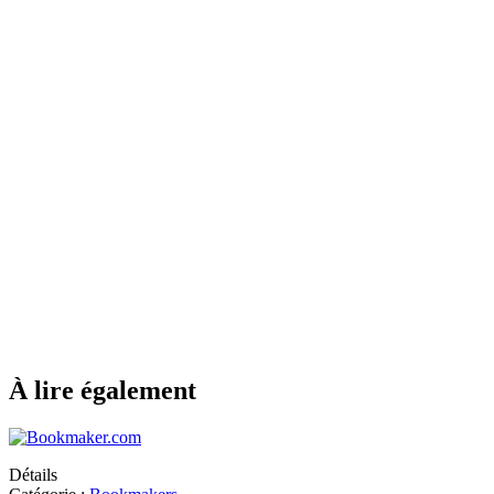
À lire également
Détails