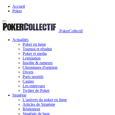
Accueil
Poker
PokerCollectif
Actualités
Poker en ligne
Tournoi et résultat
Poker et media
Legislation
Insolite & rumeurs
Chroniques d'opinion
Divers
Paris sportifs
Casino
Les entrevues
Twitter de Poker
Stratégie
L'univers du poker en ligne
Articles de Stratégie
Règlement
Stratégie de base