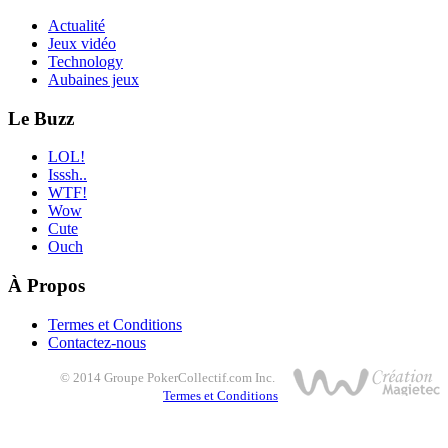
Actualité
Jeux vidéo
Technology
Aubaines jeux
Le Buzz
LOL!
Isssh..
WTF!
Wow
Cute
Ouch
À Propos
Termes et Conditions
Contactez-nous
© 2014 Groupe PokerCollectif.com Inc.
Termes et Conditions