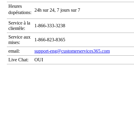
Heures
24h sur 24, 7 jours sur 7
dopérations:
Service à la
1-866-333-3238
clientèle:
Service aux
1-866-823-8365
mises:
email:
support-eng@customerservices365.com
Live Chat:
OUI