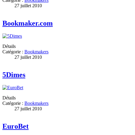
Catégorie :
Bookmakers
27 juillet 2010
Bookmaker.com
Détails
Catégorie :
Bookmakers
27 juillet 2010
5Dimes
Détails
Catégorie :
Bookmakers
27 juillet 2010
EuroBet