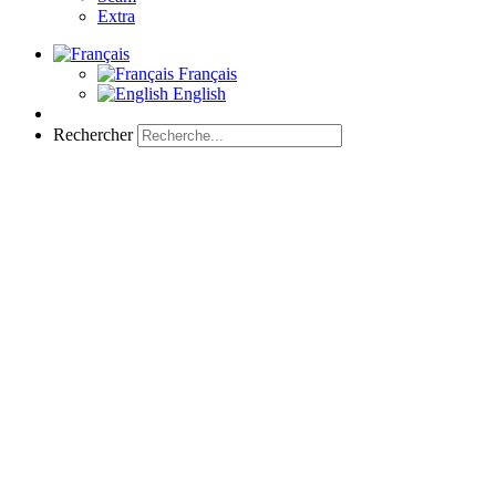
Extra
Français
English
Rechercher