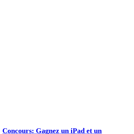
Concours: Gagnez un iPad et un