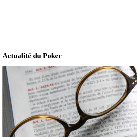
Actualité du Poker