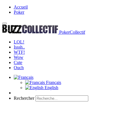
Accueil
Poker
PokerCollectif
LOL!
Isssh..
WTF!
Wow
Cute
Ouch
Français
English
Rechercher