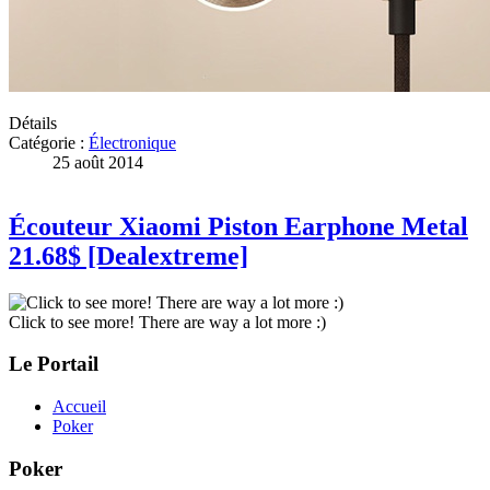
Détails
Catégorie :
Électronique
25 août 2014
Écouteur Xiaomi Piston Earphone Metal
21.68$ [Dealextreme]
Click to see more! There are way a lot more :)
Le Portail
Accueil
Poker
Poker