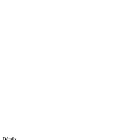
Détails