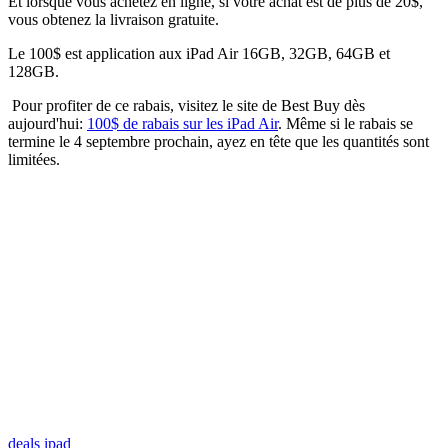
Et lorsque vous achetez en ligne, si votre achat est de plus de 20$,
vous obtenez la livraison gratuite.
Le 100$ est application aux iPad Air 16GB, 32GB, 64GB et
128GB.
Pour profiter de ce rabais, visitez le site de Best Buy dès
aujourd'hui:
100$ de rabais sur les iPad Air
. Même si le rabais se
termine le 4 septembre prochain, ayez en tête que les quantités sont
limitées.
deals
ipad