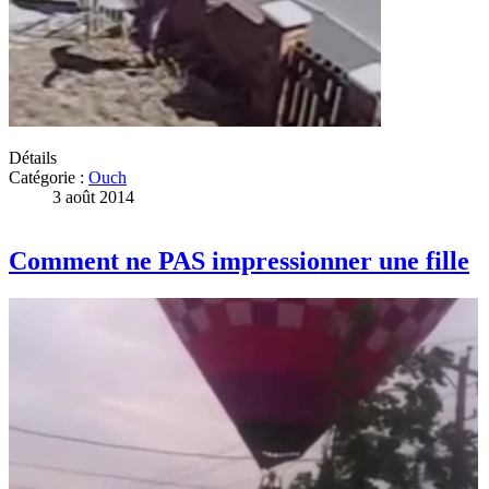
Détails
Catégorie :
Ouch
3 août 2014
Comment ne PAS impressionner une fille