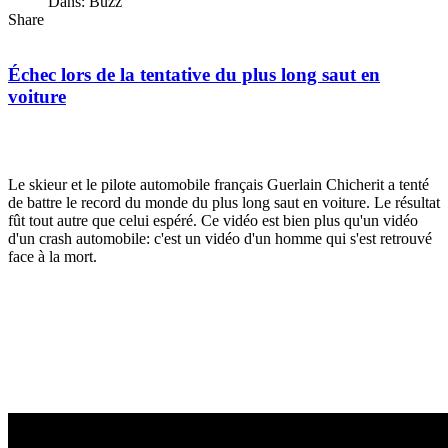
Dans: Buzz
Share
Échec lors de la tentative du plus long saut en
voiture
Le skieur et le pilote automobile français Guerlain Chicherit a tenté
de battre le record du monde du plus long saut en voiture. Le résultat
fût tout autre que celui espéré. Ce vidéo est bien plus qu'un vidéo
d'un crash automobile: c'est un vidéo d'un homme qui s'est retrouvé
face à la mort.