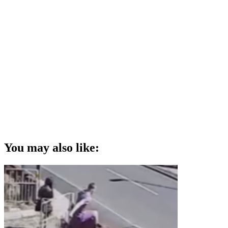
You may also like: