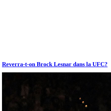
Reverra-t-on Brock Lesnar dans la UFC?