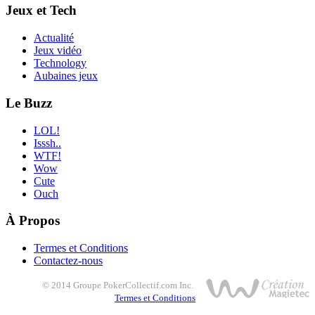
Jeux et Tech
Actualité
Jeux vidéo
Technology
Aubaines jeux
Le Buzz
LOL!
Isssh..
WTF!
Wow
Cute
Ouch
À Propos
Termes et Conditions
Contactez-nous
© 2014 Groupe PokerCollectif.com Inc.
Termes et Conditions