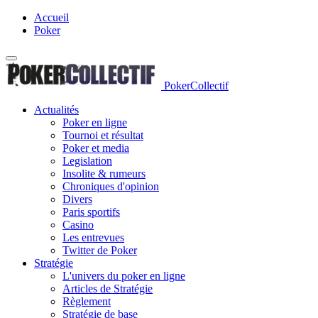
Accueil
Poker
PokerCollectif
Actualités
Poker en ligne
Tournoi et résultat
Poker et media
Legislation
Insolite & rumeurs
Chroniques d'opinion
Divers
Paris sportifs
Casino
Les entrevues
Twitter de Poker
Stratégie
L'univers du poker en ligne
Articles de Stratégie
Règlement
Stratégie de base