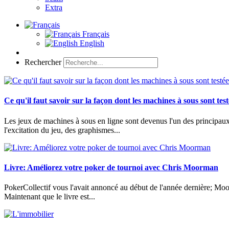
Extra
Français
English
Rechercher
Ce qu'il faut savoir sur la façon dont les machines à sous sont test
Les jeux de machines à sous en ligne sont devenus l'un des principau
l'excitation du jeu, des graphismes...
Livre: Améliorez votre poker de tournoi avec Chris Moorman
PokerCollectif vous l'avait annoncé au début de l'année dernière; Moo
Maintenant que le livre est...