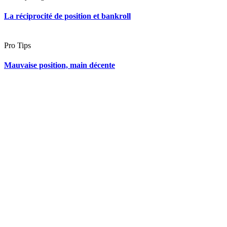
La réciprocité de position et bankroll
Pro Tips
Mauvaise position, main décente