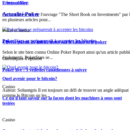
Previous
Next
L'immobilier
Actualité Poker
Cet article est tiré de l'ouvrage "The Short Book on Investments" par
en plusieurs articles pour...
Poker et media
PokerStars se préparerait à accepter les bitcoins
4 livres parmi les mieux notés sur le casino et le poker
Selon le site bien connu Online Poker Report ainsi qu'un article publi
également), PokerStars se...
Chroniques d'opinion
Poker live : 5 vedettes canadiennes à suivre
Quel avenir pour le bitcoin?
Casino
Auteur: Soltantgris Il est toujours un défi de trouver un angle adéquat 
comme le Bitcoin ou les...
Ce qu'il faut savoir sur la façon dont les machines à sous sont
testées
Casino