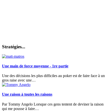
Stratégies...
Une main de force moyenne - 1re partie
Une des décisions les plus difficiles au poker est de faire face à un
gros raise avec une…
Une raison à toutes les raisons
Par Tommy Angelo Lorsque ces gens tentent de deviner la raison
qui me pousse à faire…