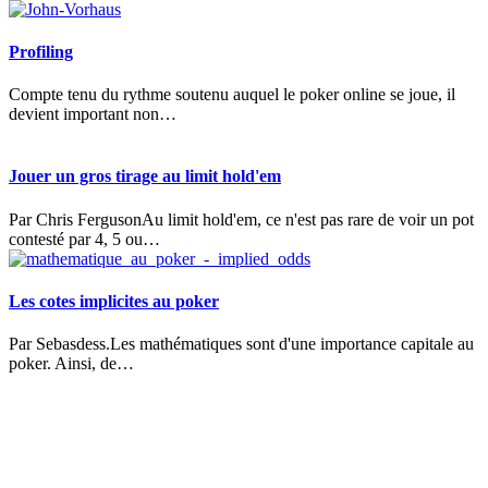
Profiling
Compte tenu du rythme soutenu auquel le poker online se joue, il
devient important non…
Jouer un gros tirage au limit hold'em
Par Chris FergusonAu limit hold'em, ce n'est pas rare de voir un pot
contesté par 4, 5 ou…
Les cotes implicites au poker
Par Sebasdess.Les mathématiques sont d'une importance capitale au
poker. Ainsi, de…