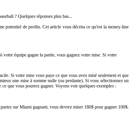
baseball ? Quelques réponses plus bas...
me potentiel de profits. Cet article vous décrira ce qu'est la money-line
 Si votre équipe gagne la partie, vous gagnez votre mise. Si votre
facile. Si votre mise vous paye ce que vous avez misé seulement et que
u mieux une mise à somme nulle (ou perdante). Si vous sélectionnez un
ue ce que vous pourrez gagner. Voyons voir quelques exemples :
us pariez sur Miami gagnant, vous devrez miser 180$ pour gagner 100$.