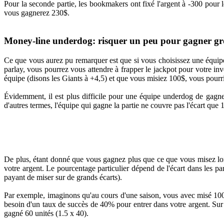
Pour la seconde partie, les bookmakers ont fixé l'argent à -300 pour
vous gagnerez 230$.
Money-line underdog: risquer un peu pour gagner gr
Ce que vous aurez pu remarquer est que si vous choisissez une équip
parlay, vous pourrez vous attendre à frapper le jackpot pour votre i
équipe (disons les Giants à +4,5) et que vous misiez 100$, vous pour
Évidemment, il est plus difficile pour une équipe underdog de gagner
d'autres termes, l'équipe qui gagne la partie ne couvre pas l'écart qu
De plus, étant donné que vous gagnez plus que ce que vous misez lo
votre argent. Le pourcentage particulier dépend de l'écart dans les pa
payant de miser sur de grands écarts).
Par exemple, imaginons qu'au cours d'une saison, vous avec misé 100 
besoin d'un taux de succès de 40% pour entrer dans votre argent. Sur c
gagné 60 unités (1.5 x 40).