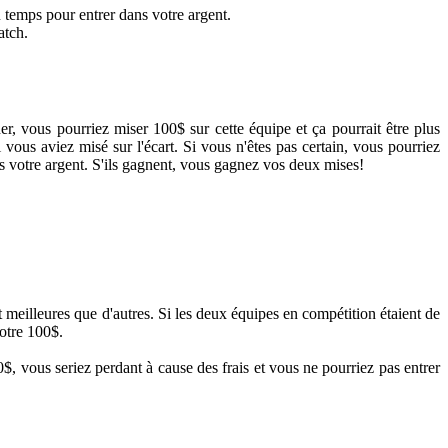
temps pour entrer dans votre argent.
atch.
r, vous pourriez miser 100$ sur cette équipe et ça pourrait être plus
vous aviez misé sur l'écart. Si vous n'êtes pas certain, vous pourriez
ns votre argent. S'ils gagnent, vous gagnez vos deux mises!
t meilleures que d'autres. Si les deux équipes en compétition étaient de
votre 100$.
, vous seriez perdant à cause des frais et vous ne pourriez pas entrer