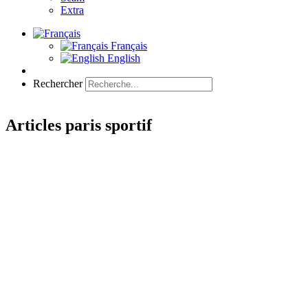
Extra
Français
English
Rechercher
Articles paris sportif