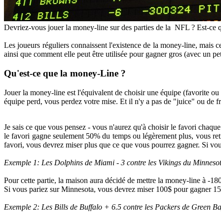
Devriez-vous jouer la money-line sur des parties de la NFL ? Est-ce qu
Les joueurs réguliers connaissent l'existence de la money-line, mais ce 
ainsi que comment elle peut être utilisée pour gagner gros (avec un peti
Qu'est-ce que la money-Line ?
Jouer la money-line est l'équivalent de choisir une équipe (favorite ou
équipe perd, vous perdez votre mise. Et il n'y a pas de "juice" ou de fr
Je sais ce que vous pensez - vous n'aurez qu'à choisir le favori chaq
le favori gagne seulement 50% du temps ou légèrement plus, vous reti
favori, vous devrez miser plus que ce que vous pourrez gagner. Si v
Exemple 1: Les Dolphins de Miami - 3 contre les Vikings du Minneso
Pour cette partie, la maison aura décidé de mettre la money-line à -
Si vous pariez sur Minnesota, vous devrez miser 100$ pour gagner 1
Exemple 2: Les Bills de Buffalo + 6.5 contre les Packers de Green B