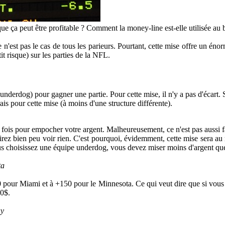
e ça peut être profitable ? Comment la money-line est-elle utilisée au 
n'est pas le cas de tous les parieurs. Pourtant, cette mise offre un énor
t risque) sur les parties de la NFL.
 underdog) pour gagner une partie. Pour cette mise, il n'y a pas d'écart.
ais pour cette mise (à moins d'une structure différente).
ue fois pour empocher votre argent. Malheureusement, ce n'est pas aussi 
rez bien peu voir rien. C'est pourquoi, évidemment, cette mise sera a
ous choisissez une équipe underdog, vous devez miser moins d'argent q
ta
180 pour Miami et à +150 pour le Minnesota. Ce qui veut dire que si vo
50$.
ay