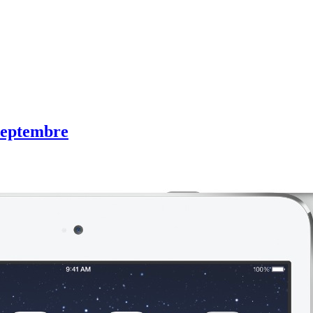
 septembre