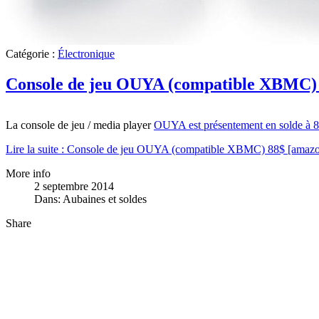
Catégorie :
Électronique
Console de jeu OUYA (compatible XBMC)
La console de jeu / media player
OUYA est présentement en solde à 
Lire la suite : Console de jeu OUYA (compatible XBMC) 88$ [amaz
More info
2 septembre 2014
Dans:
Aubaines et soldes
Share