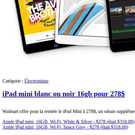
Catégorie :
Électronique
iPad mini blanc ou noir 16gb pour 278$
Walmart offre pour la rentrée le iPad Mini à 278$, un rabais suppléme
Apple iPad mini, 16GB, Wi-Fi, White & Silver - $278 (était $318.00)
Apple iPad mini, 16GB, Wi-Fi, Space Grey - $278 (était $318.00)