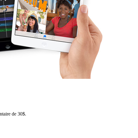
ntaire de 30$.