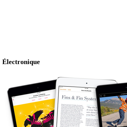
Électronique