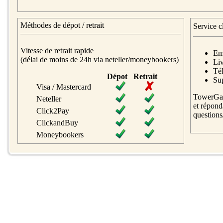
Méthodes de dépot / retrait
Service c
Vitesse de retrait rapide
Em
(délai de moins de 24h via neteller/moneybookers)
Li
Té
Dépot
Retrait
Su
Visa / Mastercard
TowerGami
Neteller
et répond
Click2Pay
questions
ClickandBuy
Moneybookers