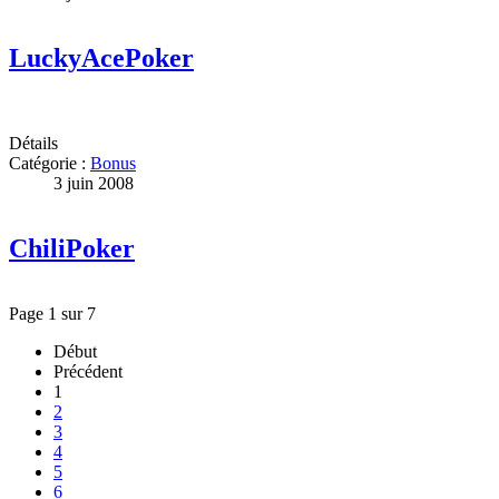
LuckyAcePoker
Détails
Catégorie :
Bonus
3 juin 2008
ChiliPoker
Page 1 sur 7
Début
Précédent
1
2
3
4
5
6