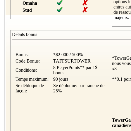
options i
Omaha
entres aut
Stud
de ressou
majeurs.
Détails bonus
Bonus:
*$2 000 / 500%
*TowerGam
Code Bonus:
TAFFSURTOWER
nous vous
8 PlayerPoints** par 1$
x8
Conditions:
bonus.
Temps maximum:
90 jours
**0.1 poin
Se débloque de
Se débloque: par tranche de
façon:
25%
TowerGami
canadien