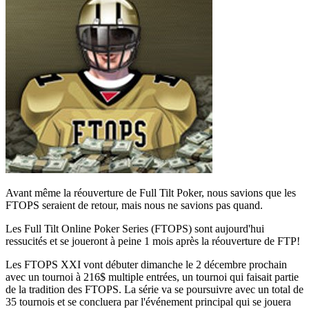
Avant même la réouverture de Full Tilt Poker, nous savions que les
FTOPS seraient de retour, mais nous ne savions pas quand.
Les Full Tilt Online Poker Series (FTOPS) sont aujourd'hui
ressucités et se joueront à peine 1 mois après la réouverture de FTP!
Les FTOPS XXI vont débuter dimanche le 2 décembre prochain
avec un tournoi à 216$ multiple entrées, un tournoi qui faisait partie
de la tradition des FTOPS. La série va se poursuivre avec un total de
35 tournois et se concluera par l'événement principal qui se jouera