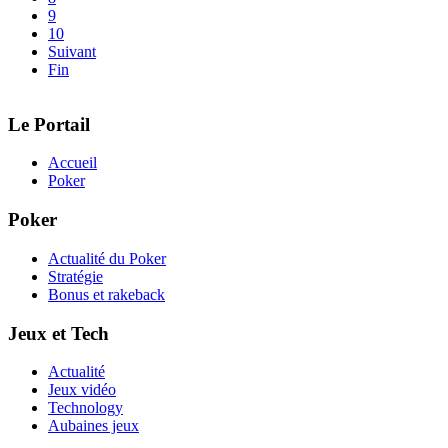
9
10
Suivant
Fin
Le Portail
Accueil
Poker
Poker
Actualité du Poker
Stratégie
Bonus et rakeback
Jeux et Tech
Actualité
Jeux vidéo
Technology
Aubaines jeux