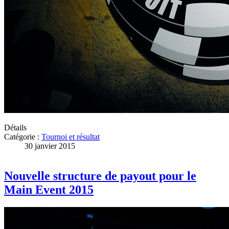
Détails
Catégorie :
Tournoi et résultat
30 janvier 2015
Nouvelle structure de payout pour le
Main Event 2015