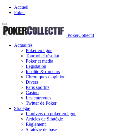
Accueil
Poker
PokerCollectif
Actualités
Poker en ligne
Tournoi et résultat
Poker et media
Legislation
Insolite & rumeurs
Chroniques d'opinion
Divers
Paris sportifs
Casino
Les entrevues
Twitter de Poker
Stratégie
L'univers du poker en ligne
Articles de Stratégie
Règlement
Stratégie de base