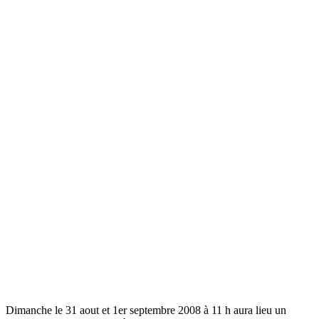
Dimanche le 31 aout et 1er septembre 2008 à 11 h aura lieu un