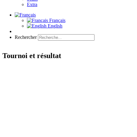
Extra
Français
English
Rechercher
Tournoi et résultat