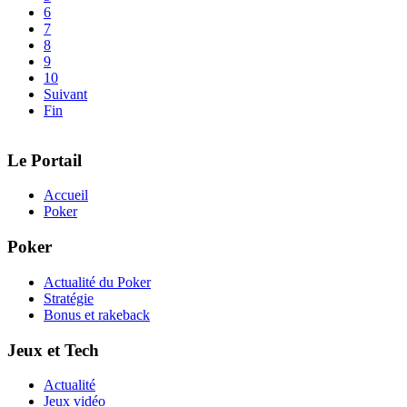
6
7
8
9
10
Suivant
Fin
Le Portail
Accueil
Poker
Poker
Actualité du Poker
Stratégie
Bonus et rakeback
Jeux et Tech
Actualité
Jeux vidéo