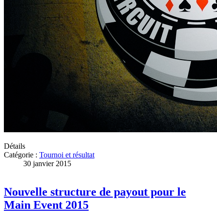
Détails
Catégorie :
Tournoi et résultat
30 janvier 2015
Nouvelle structure de payout pour le
Main Event 2015