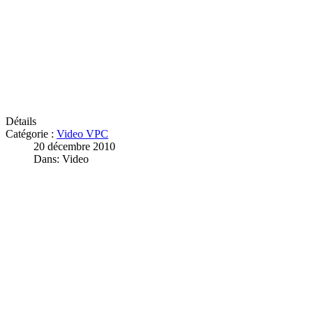
Détails
Catégorie :
Video VPC
20 décembre 2010
Dans: Video