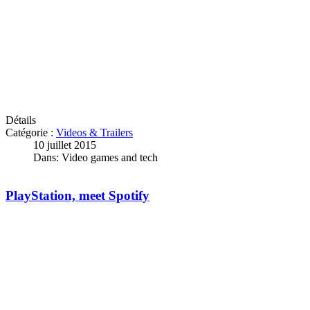
Détails
Catégorie :
Videos & Trailers
10 juillet 2015
Dans: Video games and tech
PlayStation, meet Spotify