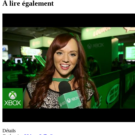
À lire également
Détails