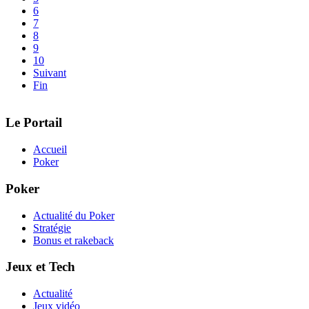
6
7
8
9
10
Suivant
Fin
Le Portail
Accueil
Poker
Poker
Actualité du Poker
Stratégie
Bonus et rakeback
Jeux et Tech
Actualité
Jeux vidéo