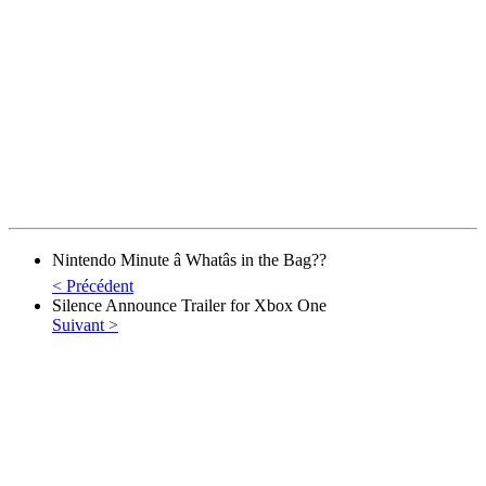
Nintendo Minute â Whatâs in the Bag??
< Précédent
Silence Announce Trailer for Xbox One
Suivant >