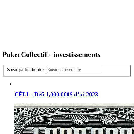
PokerCollectif - investissements
Saisir partie du titre
CÉLI – Défi 1,000,000$ d’ici 2023