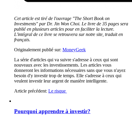
Cet article est tiré de l'ouvrage "The Short Book on
Investments" par Dr. Jin Won Choi. Le livre de 35 pages sera
publié en plusieurs articles pour en faciliter la lecture.
L'intégral de ce livre se retrouvera sur notre site, traduit en
français.
Originalement publié sur:
MoneyGeek
La série d'articles qui va suivre s'adresse à ceux qui sont
nouveaux avec les investissements. Les articles vous
donneront les informations nécessaires sans que vous n'ayez
besoin d'y investir trop de temps. Elle s'adresse à ceux qui
veulent investir leur argent de manière intelligente.
Article précédent:
Le risque
Pourquoi apprendre à investir?