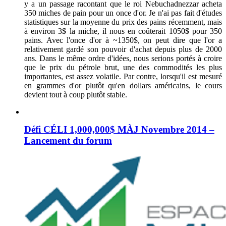
y a un passage racontant que le roi Nebuchadnezzar acheta
350 miches de pain pour un once d'or. Je n'ai pas fait d'études
statistiques sur la moyenne du prix des pains récemment, mais
à environ 3$ la miche, il nous en coûterait 1050$ pour 350
pains. Avec l'once d'or à ~1350$, on peut dire que l'or a
relativement gardé son pouvoir d'achat depuis plus de 2000
ans. Dans le même ordre d'idées, nous serions portés à croire
que le prix du pétrole brut, une des commodités les plus
importantes, est assez volatile. Par contre, lorsqu'il est mesuré
en grammes d'or plutôt qu'en dollars américains, le cours
devient tout à coup plutôt stable.
Défi CÉLI 1,000,000$ MÀJ Novembre 2014 –
Lancement du forum