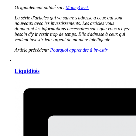
Originalement publié sur:
MoneyGeek
La série d'articles qui va suivre s'adresse à ceux qui sont
nouveaux avec les investissements. Les articles vous
donneront les informations nécessaires sans que vous n'ayez
besoin d'y investir trop de temps. Elle s'adresse à ceux qui
veulent investir leur argent de manière intelligente.
Article précédent:
Pourquoi apprendre à investir
Liquidités