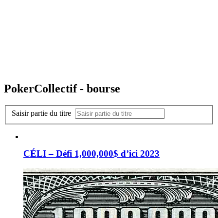
PokerCollectif - bourse
Saisir partie du titre
CÉLI – Défi 1,000,000$ d’ici 2023