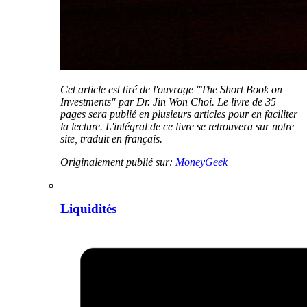
Cet article est tiré de l'ouvrage "The Short Book on
Investments" par Dr. Jin Won Choi. Le livre de 35
pages sera publié en plusieurs articles pour en faciliter
la lecture. L'intégral de ce livre se retrouvera sur notre
site, traduit en français.
Originalement publié sur:
MoneyGeek
Liquidités