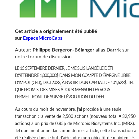
Cet article a originalement été publié
sur
EspaceMicroCaps
Auteur:
Philippe Bergeron-Bélanger
alias
Darrrk
sur
notre forum de discussion.
LE 15 SEPTEMBRE DERNIER, JE ME SUIS LANCÉ LE DÉFI
D’ATTEINDRE 1,000,000$ DANS MON COMPTE D’ÉPARGNE LIBRE
D’IMPÔT (CÉLI), D'ICI 2023, À PARTIR D’UN CAPITAL DE 101,622$. TEL
QUE PROMIS, DES MISES À JOUR MENSUELLES VOUS
PERMETTRONT DE SUIVRE L’ÉVOLUTION DU DÉFI.
Au cours du mois de novembre, j’ai procédé à une seule
transaction : la vente de 2,500 actions (nouveau total = 32,950
actions) à un prix de 0.85$ de Microbix Biosystems Inc. (MBX).
Tel que mentionné dans mon dernier article, cette transaction a
été réalisée dans le but d’atteindre mon objectif de maintenir 5