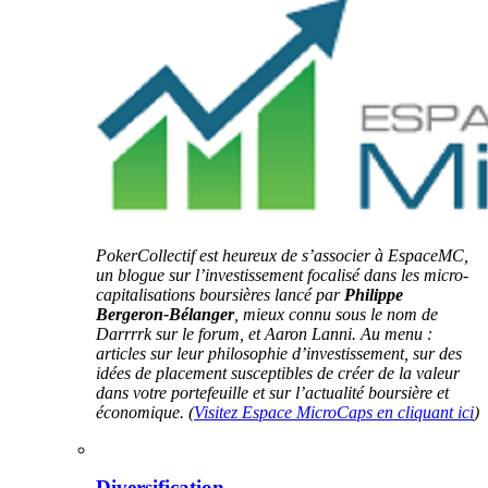
PokerCollectif est heureux de s’associer à EspaceMC,
un blogue sur l’investissement focalisé dans les micro-
capitalisations boursières lancé par
Philippe
Bergeron-Bélanger
, mieux connu sous le nom de
Darrrrk sur le forum, et Aaron Lanni. Au menu :
articles sur leur philosophie d’investissement, sur des
idées de placement susceptibles de créer de la valeur
dans votre portefeuille et sur l’actualité boursière et
économique. (
Visitez Espace MicroCaps en cliquant ici
)
Diversification