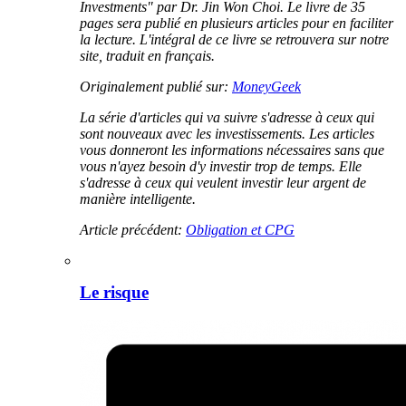
Investments" par Dr. Jin Won Choi. Le livre de 35
pages sera publié en plusieurs articles pour en faciliter
la lecture. L'intégral de ce livre se retrouvera sur notre
site, traduit en français.
Originalement publié sur:
MoneyGeek
La série d'articles qui va suivre s'adresse à ceux qui
sont nouveaux avec les investissements. Les articles
vous donneront les informations nécessaires sans que
vous n'ayez besoin d'y investir trop de temps. Elle
s'adresse à ceux qui veulent investir leur argent de
manière intelligente.
Article précédent:
Obligation et CPG
Le risque