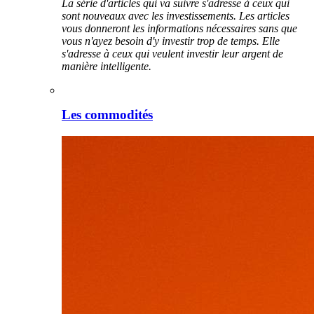
La série d'articles qui va suivre s'adresse à ceux qui
sont nouveaux avec les investissements. Les articles
vous donneront les informations nécessaires sans que
vous n'ayez besoin d'y investir trop de temps. Elle
s'adresse à ceux qui veulent investir leur argent de
manière intelligente.
Les commodités