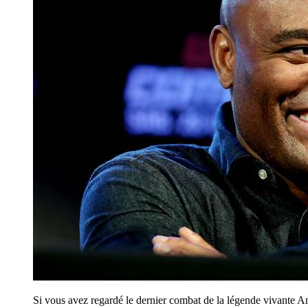
Si vous avez regardé le dernier combat de la légende vivante And