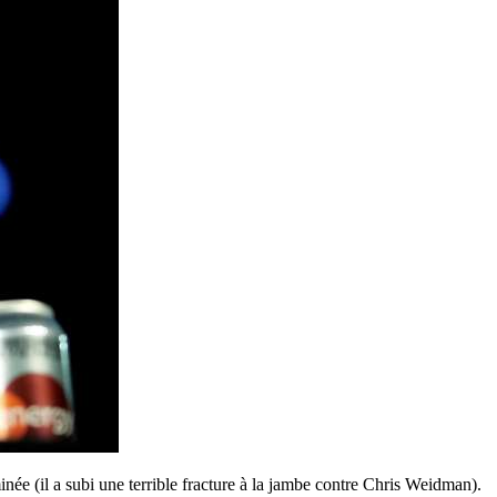
née (il a subi une terrible fracture à la jambe contre Chris Weidman).