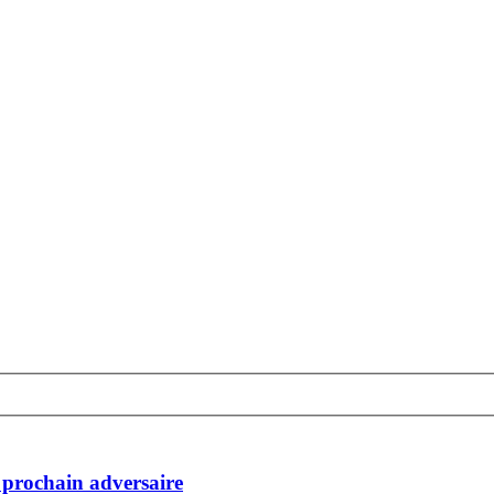
 prochain adversaire