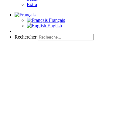
Extra
Français
English
Rechercher