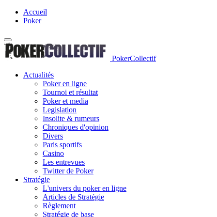
Accueil
Poker
PokerCollectif
Actualités
Poker en ligne
Tournoi et résultat
Poker et media
Legislation
Insolite & rumeurs
Chroniques d'opinion
Divers
Paris sportifs
Casino
Les entrevues
Twitter de Poker
Stratégie
L'univers du poker en ligne
Articles de Stratégie
Règlement
Stratégie de base