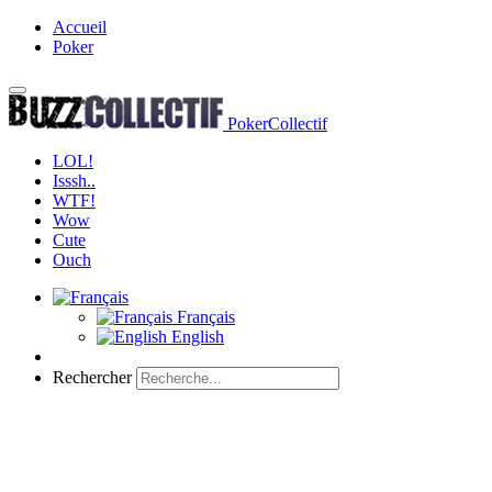
Accueil
Poker
PokerCollectif
LOL!
Isssh..
WTF!
Wow
Cute
Ouch
Français
English
Rechercher