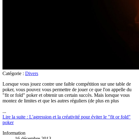
Catégorie :
Divers
Lorsque vous jouez contre une faible compétition sur une table de
poker, vous pouvez vous permettre de jouer ce que l'on appelle du
"fit or fold" poker et obtenir un certain succès. Mais lorsque vous
montez de limites et que les autres réguliers (de plus en plus
...
Lire la suite : L'agression et la créativité pour éviter le "fit or fold"
poker
Information
16 décembre 2013