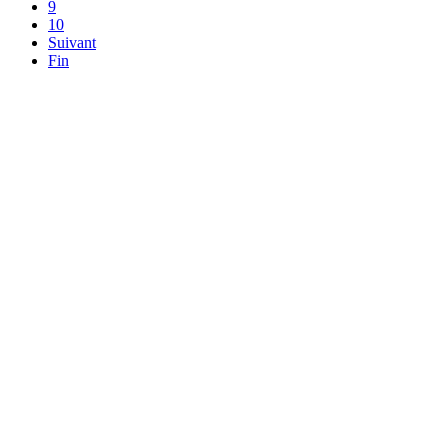
9
10
Suivant
Fin