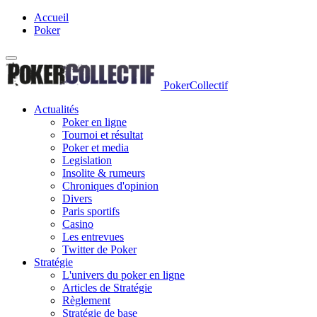
Accueil
Poker
PokerCollectif
Actualités
Poker en ligne
Tournoi et résultat
Poker et media
Legislation
Insolite & rumeurs
Chroniques d'opinion
Divers
Paris sportifs
Casino
Les entrevues
Twitter de Poker
Stratégie
L'univers du poker en ligne
Articles de Stratégie
Règlement
Stratégie de base