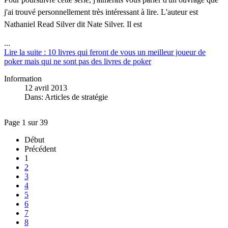
j'ai trouvé personnellement très intéressant à lire. L'auteur est
Nathaniel Read Silver dit Nate Silver. Il est
...
Lire la suite : 10 livres qui feront de vous un meilleur joueur de
poker mais qui ne sont pas des livres de poker
Information
12 avril 2013
Dans:
Articles de stratégie
Page 1 sur 39
Début
Précédent
1
2
3
4
5
6
7
8