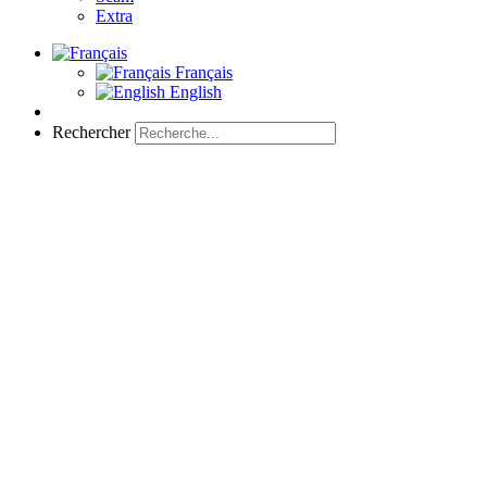
Extra
Français
English
Rechercher