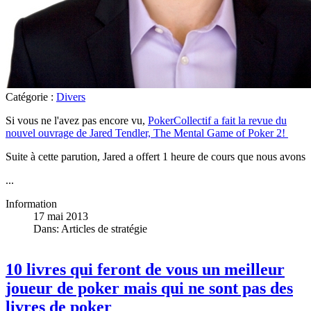
Catégorie :
Divers
Si vous ne l'avez pas encore vu,
PokerCollectif a fait la revue du
nouvel ouvrage de Jared Tendler, The Mental Game of Poker 2!
Suite à cette parution, Jared a offert 1 heure de cours que nous avons
...
Information
17 mai 2013
Dans:
Articles de stratégie
10 livres qui feront de vous un meilleur
joueur de poker mais qui ne sont pas des
livres de poker