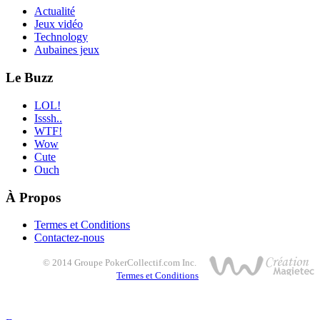
Actualité
Jeux vidéo
Technology
Aubaines jeux
Le Buzz
LOL!
Isssh..
WTF!
Wow
Cute
Ouch
À Propos
Termes et Conditions
Contactez-nous
© 2014 Groupe PokerCollectif.com Inc.
Termes et Conditions