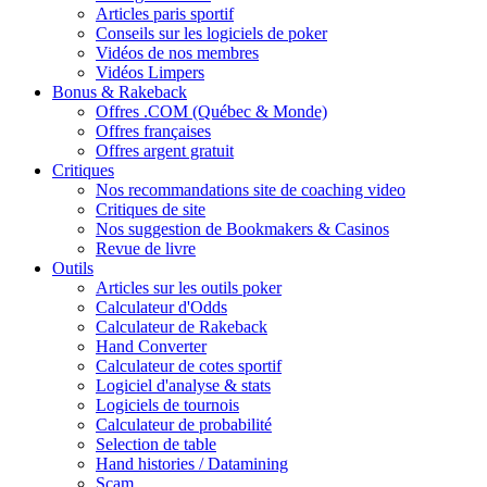
Articles paris sportif
Conseils sur les logiciels de poker
Vidéos de nos membres
Vidéos Limpers
Bonus & Rakeback
Offres .COM (Québec & Monde)
Offres françaises
Offres argent gratuit
Critiques
Nos recommandations site de coaching video
Critiques de site
Nos suggestion de Bookmakers & Casinos
Revue de livre
Outils
Articles sur les outils poker
Calculateur d'Odds
Calculateur de Rakeback
Hand Converter
Calculateur de cotes sportif
Logiciel d'analyse & stats
Logiciels de tournois
Calculateur de probabilité
Selection de table
Hand histories / Datamining
Scam