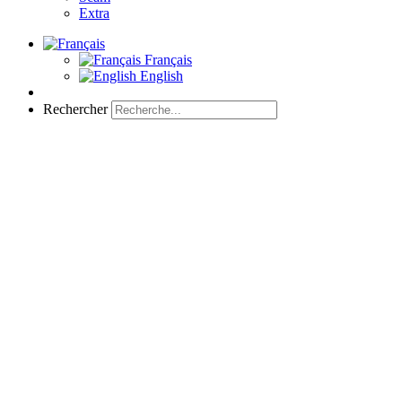
Extra
Français
English
Rechercher