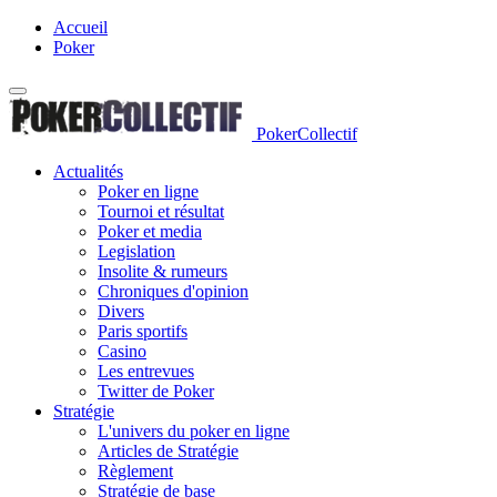
Accueil
Poker
PokerCollectif
Actualités
Poker en ligne
Tournoi et résultat
Poker et media
Legislation
Insolite & rumeurs
Chroniques d'opinion
Divers
Paris sportifs
Casino
Les entrevues
Twitter de Poker
Stratégie
L'univers du poker en ligne
Articles de Stratégie
Règlement
Stratégie de base