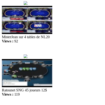
MisterJean sur 4 tables de NL20
Views :
92
Ratounet SNG 45 joueurs 12$
Views :
119