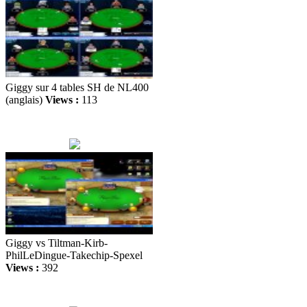
Giggy sur 4 tables SH de NL400
(anglais)
Views :
113
Giggy vs Tiltman-Kirb-
PhilLeDingue-Takechip-Spexel
Views :
392