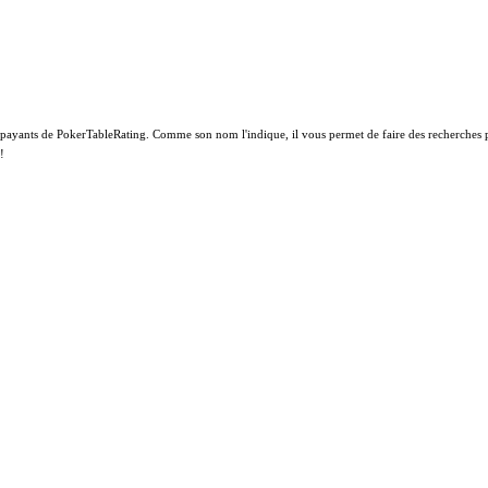
ayants de PokerTableRating. Comme son nom l'indique, il vous permet de faire des recherches pré
!