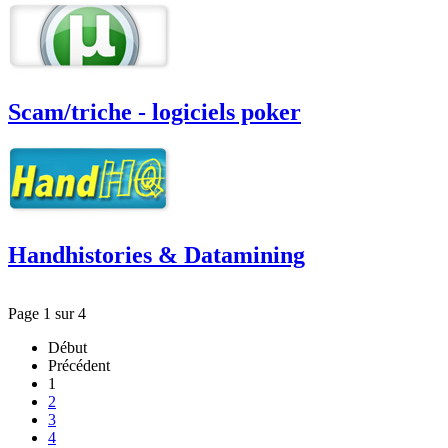
Scam/triche - logiciels poker
Handhistories & Datamining
Page 1 sur 4
Début
Précédent
1
2
3
4