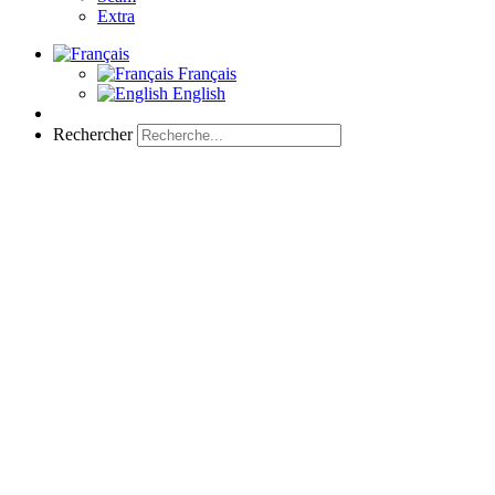
Extra
Français
English
Rechercher