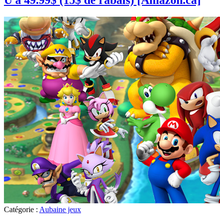
U à 49.99$ (15$ de rabais) [Amazon.ca]
Catégorie :
Aubaine jeux