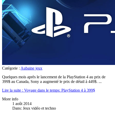
Catégorie :
Aubaine jeux
Quelques mois après le lancement de la PlayStation 4 au prix de
399$ au Canada, Sony a augmenté le prix de détail à 449$.
...
Lire la suite : Voyage dans le temps: PlayStation 4 à 399$
More info
1 août 2014
Dans:
Jeux vidéo et techno