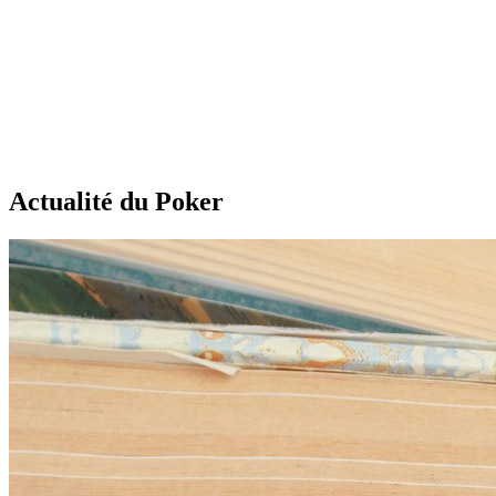
Actualité du Poker