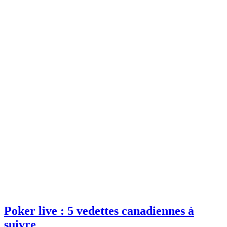
Poker live : 5 vedettes canadiennes à
suivre