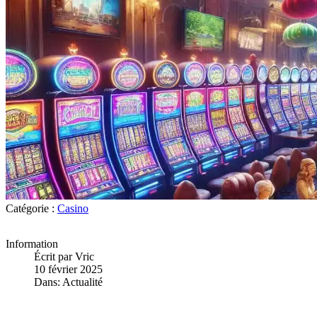
Catégorie :
Casino
Information
Écrit par
Vric
10 février 2025
Dans:
Actualité