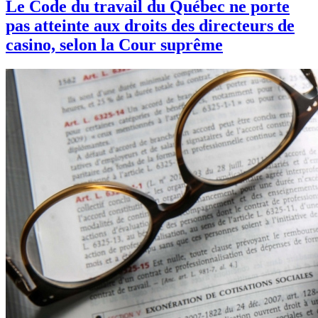
Le Code du travail du Québec ne porte
pas atteinte aux droits des directeurs de
casino, selon la Cour suprême