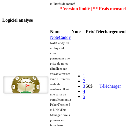
milliards de mains!
* Version limité | ** Frais mensuel
Logiciel analyse
Nom
Note
Prix
Téléchargement
NoteCaddy
NoteCaddy est
un logiciel
vous
permettant une
prise de notes
détaillées sur
vos adversaires
1
avec différents
2
code de
3
50$
Télécharger
couleurs. Il est
4
une sorte de
5
complètement à
PokerTracker 3
et à Hold'em
Manager. Vous
pourrez en
faire l'essai