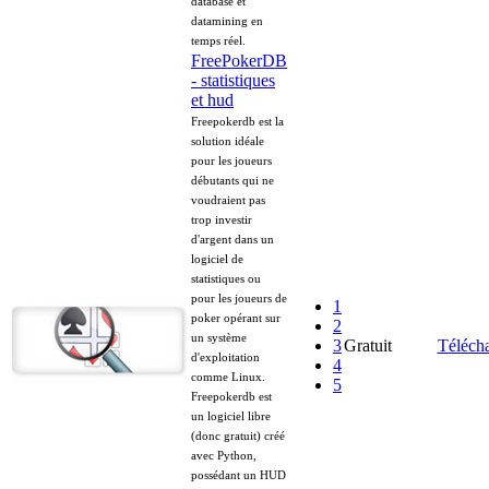
database et
datamining en
temps réel.
FreePokerDB
- statistiques
et hud
Freepokerdb est la
solution idéale
pour les joueurs
débutants qui ne
voudraient pas
trop investir
d'argent dans un
logiciel de
statistiques ou
pour les joueurs de
1
poker opérant sur
2
un système
3
Gratuit
Téléch
d'exploitation
4
comme Linux.
5
Freepokerdb est
un logiciel libre
(donc gratuit) créé
avec Python,
possédant un HUD