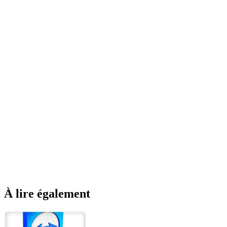
À lire également