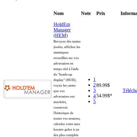
Nom
Note
Prix
Informa
HoldEm
Manager
(HEM)
Revoyez des mains
jouées, affichez les
statistiques
recueillies sur vos
adversaires en
temps réel à l'aide
du "heads-up
1
display" (HUD),
2
89.99$
voyez les cartes
3
Téléch
que vos
54.99$*
4
adversaires ont
5
muckées,
conservez
l'historique de
toutes vos sessions,
calculez votre taux
horaire grâce à un
des plus complets