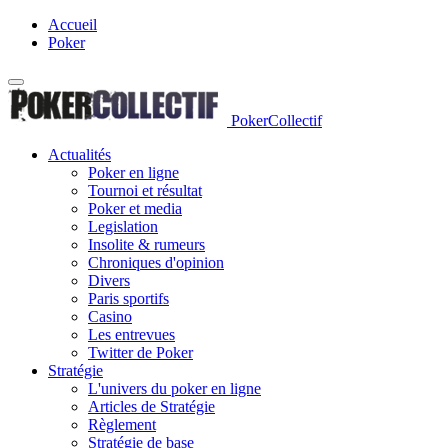
Accueil
Poker
PokerCollectif
Actualités
Poker en ligne
Tournoi et résultat
Poker et media
Legislation
Insolite & rumeurs
Chroniques d'opinion
Divers
Paris sportifs
Casino
Les entrevues
Twitter de Poker
Stratégie
L'univers du poker en ligne
Articles de Stratégie
Règlement
Stratégie de base