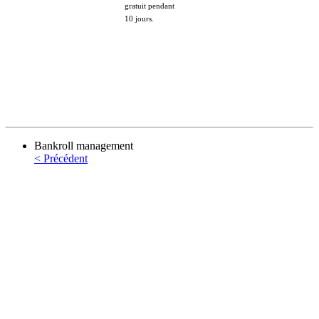
gratuit pendant
10 jours.
Bankroll management
< Précédent