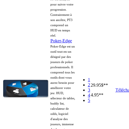
pour suivre votre
progression.
Contrairement à
son ancêtre, PT3
comprend un
HUD en temps
réel.
Poker-Edge
Poker-Edge est un
outil tout-en-un
désigné par des
joueurs de poker
professionnels. Il
comprend tous les
outils dont vous
1
aurez besoin pour
2
29.95$**
améliorer votre
3
Téléch
jeu: HUD,
4.95**
4
sélecteur de tables,
5
buddy list,
calculateur de
odds, logiciel
d'analyse des
joueurs, immense