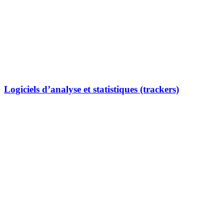
Logiciels d’analyse et statistiques (trackers)