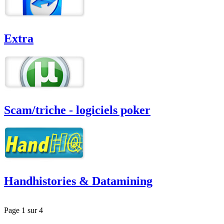
Extra
Scam/triche - logiciels poker
Handhistories & Datamining
Page 1 sur 4