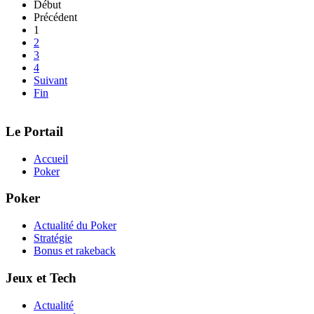
Début
Précédent
1
2
3
4
Suivant
Fin
Le Portail
Accueil
Poker
Poker
Actualité du Poker
Stratégie
Bonus et rakeback
Jeux et Tech
Actualité