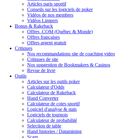
Articles paris sportif
Conseils sur les logiciels de poker
Vidéos de nos membres
Vidéos Limpers
Bonus & Rakeback
Offres .COM (Québec & Monde)
Offres françaises
Offres argent gratuit
Critiques
Nos recommandations site de coaching video
Critiques de site
Nos suggestion de Bookmakers & Casinos
Revue de livre
Outils
Articles sur les outils poker
Calculateur d'Odds
Calculateur de Rakeback
Hand Converter
Calculateur de cotes sportif
Logiciel d'analyse & stats
Logiciels de tournois
Calculateur de probabilité
Selection de table
Hand histories / Datamining
Scam