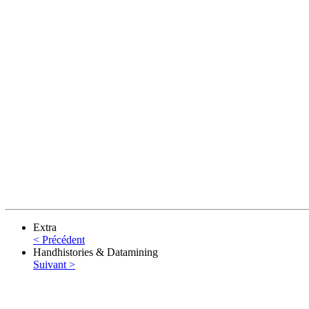
Extra
< Précédent
Handhistories & Datamining
Suivant >