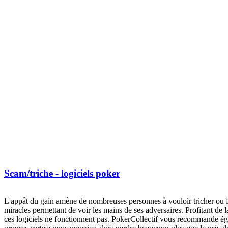
Scam/triche - logiciels poker
L'appât du gain amène de nombreuses personnes à vouloir tricher ou frau
miracles permettant de voir les mains de ses adversaires. Profitant d
ces logiciels ne fonctionnent pas. PokerCollectif vous recommande égalem