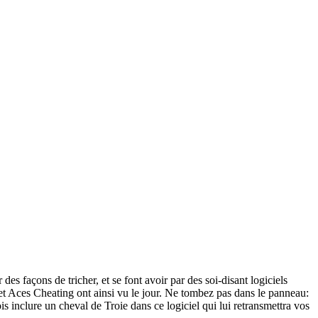
s façons de tricher, et se font avoir par des soi-disant logiciels
et Aces Cheating ont ainsi vu le jour. Ne tombez pas dans le panneau:
is inclure un cheval de Troie dans ce logiciel qui lui retransmettra vos