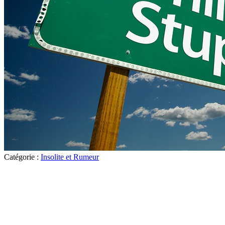
Catégorie :
Insolite et Rumeur