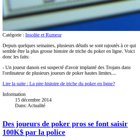
Catégorie :
Insolite et Rumeur
Depuis quelques semaines, plusieurs détails se sont rajoutés à ce qui
semble être la plus grosse histoire de triche du poker en ligne. Voici
donc les faits:
- Un joueur danois est suspecté d'avoir implanté des Trojans dans
l'ordinateur de plusieurs joueurs de poker hautes limites.
...
Lire la suite : La pire histoire de triche du poker en ligne?
Information
15 décembre 2014
Dans:
Actualité
Des joueurs de poker pros se font saisir
100K$ par la police