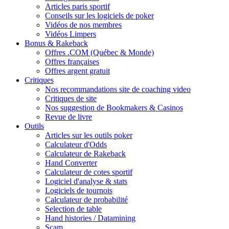
Articles paris sportif
Conseils sur les logiciels de poker
Vidéos de nos membres
Vidéos Limpers
Bonus & Rakeback
Offres .COM (Québec & Monde)
Offres françaises
Offres argent gratuit
Critiques
Nos recommandations site de coaching video
Critiques de site
Nos suggestion de Bookmakers & Casinos
Revue de livre
Outils
Articles sur les outils poker
Calculateur d'Odds
Calculateur de Rakeback
Hand Converter
Calculateur de cotes sportif
Logiciel d'analyse & stats
Logiciels de tournois
Calculateur de probabilité
Selection de table
Hand histories / Datamining
Scam