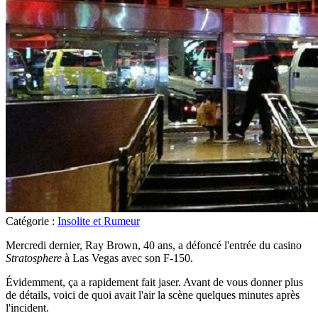
Catégorie :
Insolite et Rumeur
Mercredi dernier, Ray Brown, 40 ans, a défoncé l'entrée du casino
Stratosphere
à Las Vegas avec son F-150.
Évidemment, ça a rapidement fait jaser. Avant de vous donner plus
de détails, voici de quoi avait l'air la scène quelques minutes après
l'incident.