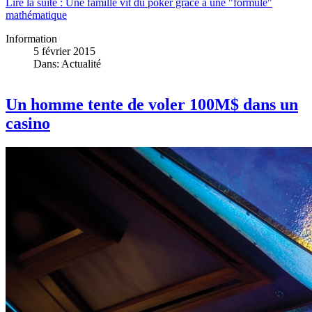
Lire la suite : Une famille vit du poker grâce à une "formule"
mathématique
Information
5 février 2015
Dans:
Actualité
Un homme tente de voler 100M$ dans un
casino