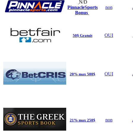
N/D
PinnacleSports
non
Bonus
OUI
50$ Gratuit
OUI
20% max 500$
non
21% max 250$