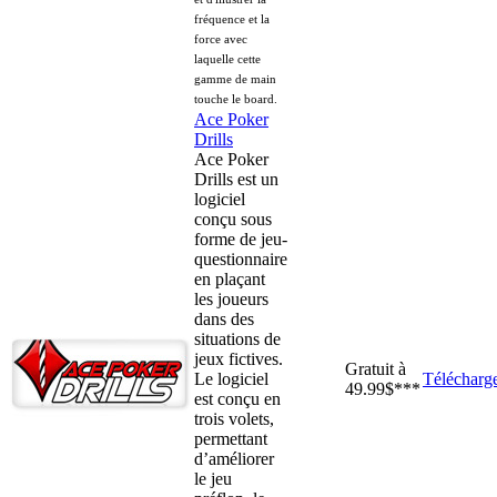
fréquence et la
force avec
laquelle cette
gamme de main
touche le board.
Ace Poker
Drills
Ace Poker
Drills est un
logiciel
conçu sous
forme de jeu-
questionnaire
en plaçant
les joueurs
dans des
situations de
jeux fictives.
Gratuit à
Le logiciel
Télécharg
49.99$***
est conçu en
trois volets,
permettant
d’améliorer
le jeu