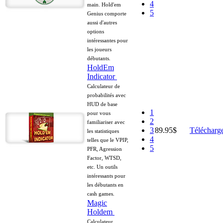
4
main. Hold'em
5
Genius comporte
aussi d'autres
options
intéressantes pour
les joueurs
débutants.
HoldEm
Indicator
Calculateur de
probabilités avec
HUD de base
1
pour vous
2
familiariser avec
3
89.95$
Télécharg
les statistiques
4
telles que le VPIP,
5
PFR, Agression
Factor, WTSD,
etc. Un outils
intéressants pour
les débutants en
cash games.
Magic
Holdem
Calculateur