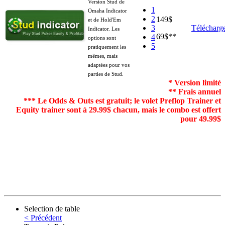
Version Stud de
1
Omaha Indicator
2
149$
et de Hold'Em
3
Télécharg
Indicator. Les
69$**
4
options sont
5
pratiquement les
mêmes, mais
adaptées pour vos
parties de Stud.
* Version limité
** Frais annuel
*** Le Odds & Outs est gratuit; le volet Preflop Trainer et
Equity trainer sont à 29.99$ chacun, mais le combo est offert
pour 49.99$
Selection de table
< Précédent