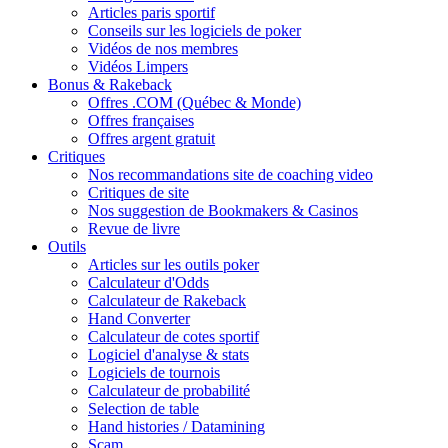
Articles paris sportif
Conseils sur les logiciels de poker
Vidéos de nos membres
Vidéos Limpers
Bonus & Rakeback
Offres .COM (Québec & Monde)
Offres françaises
Offres argent gratuit
Critiques
Nos recommandations site de coaching video
Critiques de site
Nos suggestion de Bookmakers & Casinos
Revue de livre
Outils
Articles sur les outils poker
Calculateur d'Odds
Calculateur de Rakeback
Hand Converter
Calculateur de cotes sportif
Logiciel d'analyse & stats
Logiciels de tournois
Calculateur de probabilité
Selection de table
Hand histories / Datamining
Scam