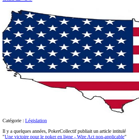
Catégorie :
Législation
Il y a quelques années, PokerCollectif publiait un article intitulé
"
Une victoire pour le poker en ligne - Wire Act non-applicable
"