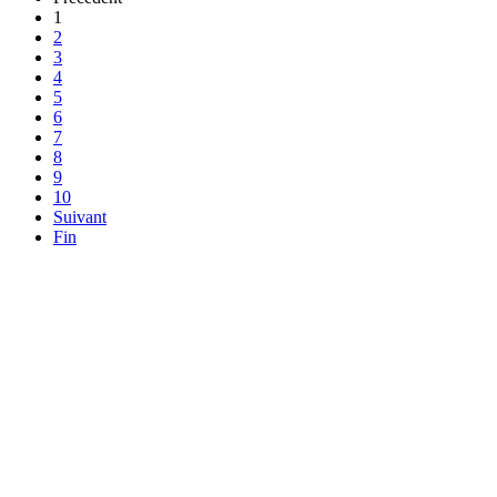
1
2
3
4
5
6
7
8
9
10
Suivant
Fin