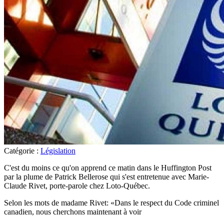
Catégorie :
Législation
C'est du moins ce qu'on apprend ce matin dans le Huffington Post
par la plume de Patrick Bellerose qui s'est entretenue avec Marie-
Claude Rivet, porte-parole chez Loto-Québec.
Selon les mots de madame Rivet: «Dans le respect du Code criminel
canadien, nous cherchons maintenant à voir