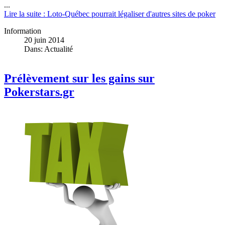
...
Lire la suite : Loto-Québec pourrait légaliser d'autres sites de poker
Information
20 juin 2014
Dans:
Actualité
Prélèvement sur les gains sur
Pokerstars.gr