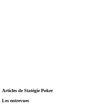
Articles de Statégie Poker
Les entrevues