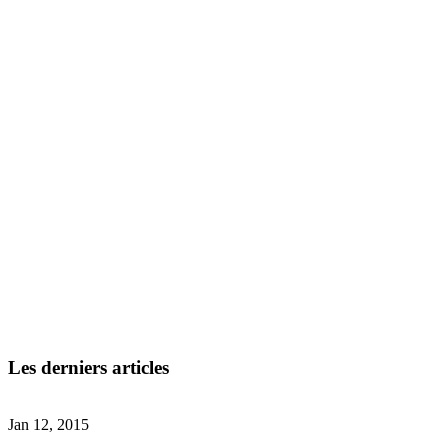
Les derniers articles
Jan 12, 2015