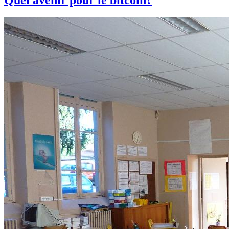
Quel avenir pour le bitcoin?