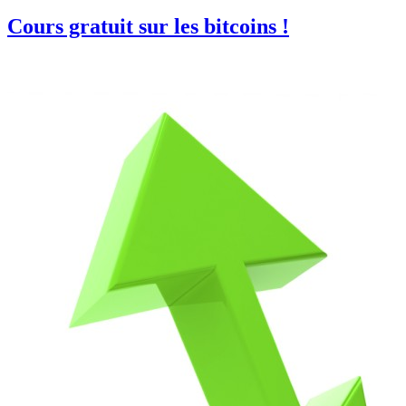
Cours gratuit sur les bitcoins !