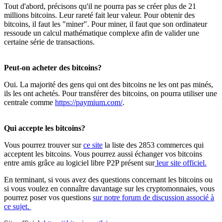
Tout d'abord, précisons qu'il ne pourra pas se créer plus de 21
millions bitcoins. Leur rareté fait leur valeur. Pour obtenir des
bitcoins, il faut les "miner". Pour miner, il faut que son ordinateur
ressoude un calcul mathématique complexe afin de valider une
certaine série de transactions.
Peut-on acheter des bitcoins?
Oui. La majorité des gens qui ont des bitcoins ne les ont pas minés,
ils les ont achetés. Pour transférer des bitcoins, on pourra utiliser une
centrale comme
https://paymium.com/
.
Qui accepte les bitcoins?
Vous pourrez trouver sur
ce site
la liste des 2853 commerces qui
acceptent les bitcoins. Vous pourrez aussi échanger vos bitcoins
entre amis grâce au logiciel libre P2P présent sur
leur site officiel.
En terminant, si vous avez des questions concernant les bitcoins ou
si vous voulez en connaître davantage sur les cryptomonnaies, vous
pourrez poser vos questions
sur notre forum de discussion associé à
ce sujet.