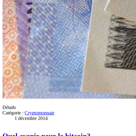
Détails
Catégorie :
Cryptomonnaie
1 décembre 2014