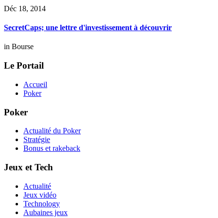
Déc 18, 2014
SecretCaps; une lettre d'investissement à découvrir
in
Bourse
Le Portail
Accueil
Poker
Poker
Actualité du Poker
Stratégie
Bonus et rakeback
Jeux et Tech
Actualité
Jeux vidéo
Technology
Aubaines jeux