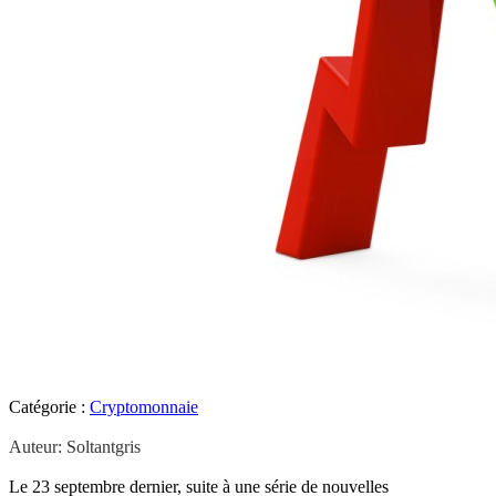
Catégorie :
Cryptomonnaie
Auteur: Soltantgris
Le 23 septembre dernier, suite à une série de nouvelles