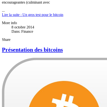
encourageantes (culminant avec
...
Lire la suite : Un gros test pour le bitcoin
More info
8 octobre 2014
Dans:
Finance
Share
Présentation des bitcoins