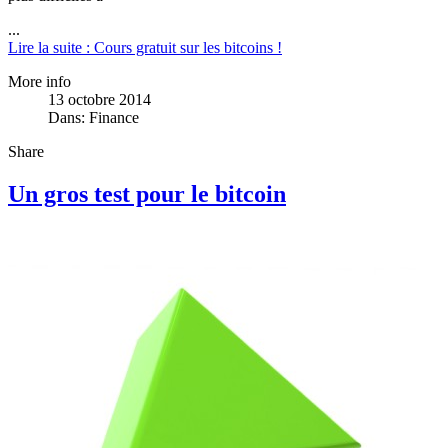
...
Lire la suite : Cours gratuit sur les bitcoins !
More info
13 octobre 2014
Dans:
Finance
Share
Un gros test pour le bitcoin