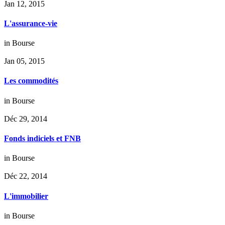
Jan 12, 2015
L'assurance-vie
in
Bourse
Jan 05, 2015
Les commodités
in
Bourse
Déc 29, 2014
Fonds indiciels et FNB
in
Bourse
Déc 22, 2014
L'immobilier
in
Bourse