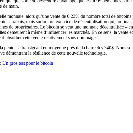
t en quelque sorte de descendre davantage que les 300$ demandés par ce(
gé de main.
nouvelle monnaie, alors qu’une vente de 0.23% du nombre total de bitco
ins à rabais, mais surtout un exercice de décentralisation qui, au final,
taines de propriétaires. Le bitcoin se veut une monnaie décentralisée – 
lles demeurent à même d’influencer les marchés. En ce sens, la vente éc
e d’absorber cette vente relativement sans dommage.
 la pente, se transigeant en moyenne près de la barre des 340$. Nous s
ve démontrant la résilience de cette nouvelle technologie.
n:
Un gros test pour le bitcoin