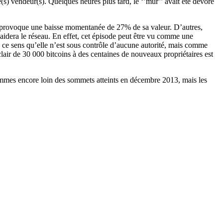
s) vendeur(s). Quelques heures plus tard, le ‘’mur’’ avait été dévoré
ins provoque une baisse momentanée de 27% de sa valeur. D’autres,
 aidera le réseau. En effet, cet épisode peut être vu comme une
en ce sens qu’elle n’est sous contrôle d’aucune autorité, mais comme
lair de 30 000 bitcoins à des centaines de nouveaux propriétaires est
ommes encore loin des sommets atteints en décembre 2013, mais les