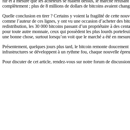
fur et à mesure que les acheteurs se ruaient dessus, le marché refusan
complètement ; plus de 8 millions de dollars de bitcoins avaient chan
Quelle conclusion en tirer ? Certains y voient la fragilité de cette 
comme l’auteur de ces lignes, y ont vu une occasion d’acheter des bitco
redistribution, les 30 000 bitcoins passant d’un propriétaire à des cen
pour toute autre monnaie, ceux qui possèdent les plus lourds portefeui
une bonne chose, surtout lorsqu’on voit que le marché a été en mesur
Présentement, quelques jours plus tard, le bitcoin remonte doucement
infrastructures se développent à un rythme fou, chaque nouvelle épreu
Pour discuter de cet article, rendez-vous sur notre forum de discussio