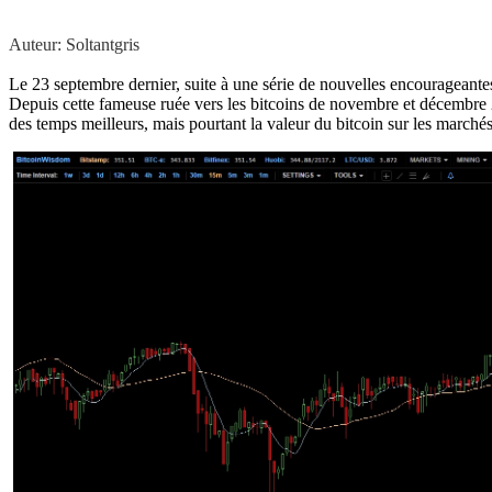
Auteur: Soltantgris
Le 23 septembre dernier, suite à une série de nouvelles encourageantes 
Depuis cette fameuse ruée vers les bitcoins de novembre et décembre 
des temps meilleurs, mais pourtant la valeur du bitcoin sur les marché