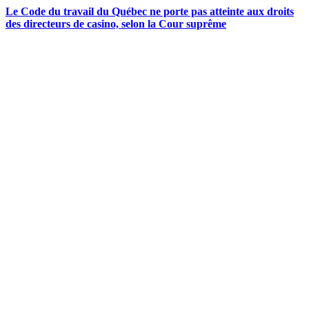
Le Code du travail du Québec ne porte pas atteinte aux droits
des directeurs de casino, selon la Cour suprême