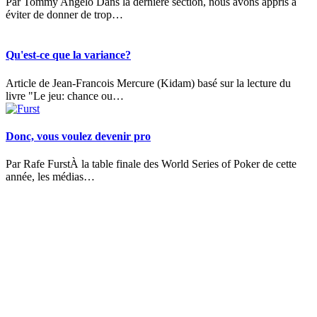
Par Tommy Angelo Dans la dernière section, nous avons appris à
éviter de donner de trop…
Qu'est-ce que la variance?
Article de Jean-Francois Mercure (Kidam) basé sur la lecture du
livre "Le jeu: chance ou…
Donc, vous voulez devenir pro
Par Rafe FurstÀ la table finale des World Series of Poker de cette
année, les médias…