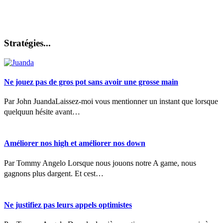
Stratégies...
Ne jouez pas de gros pot sans avoir une grosse main
Par John JuandaLaissez-moi vous mentionner un instant que lorsque
quelquun hésite avant…
Améliorer nos high et améliorer nos down
Par Tommy Angelo Lorsque nous jouons notre A game, nous
gagnons plus dargent. Et cest…
Ne justifiez pas leurs appels optimistes