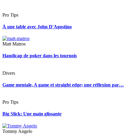
Pro Tips
À une table avec John D'Agostino
Matt Matros
Handicap de poker dans les tournois
Divers
Game mentale, A game et straight edge; une réflexion par…
Pro Tips
Big Slick: Une main glissante
Tommy Angelo