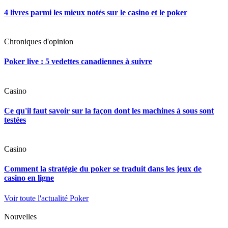
4 livres parmi les mieux notés sur le casino et le poker
Chroniques d'opinion
Poker live : 5 vedettes canadiennes à suivre
Casino
Ce qu'il faut savoir sur la façon dont les machines à sous sont
testées
Casino
Comment la stratégie du poker se traduit dans les jeux de
casino en ligne
Voir toute l'actualité Poker
Nouvelles