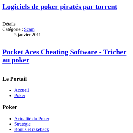
Logiciels de poker piratés par torrent
Détails
Catégorie :
Scam
5 janvier 2011
Pocket Aces Cheating Software - Tricher
au poker
Le Portail
Accueil
Poker
Poker
Actualité du Poker
Stratégie
Bonus et rakeback