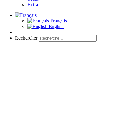
Extra
Français
English
Rechercher