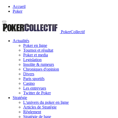
Accueil
Poker
PokerCollectif
Actualités
Poker en ligne
Tournoi et résultat
Poker et media
Legislation
Insolite & rumeurs
Chroniques d'opinion
Divers
Paris sportifs
Casino
Les entrevues
Twitter de Poker
Stratégie
L'univers du poker en ligne
Articles de Stratégie
Règlement
Stratégie de base