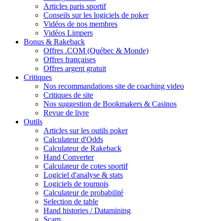
Articles paris sportif
Conseils sur les logiciels de poker
Vidéos de nos membres
Vidéos Limpers
Bonus & Rakeback
Offres .COM (Québec & Monde)
Offres françaises
Offres argent gratuit
Critiques
Nos recommandations site de coaching video
Critiques de site
Nos suggestion de Bookmakers & Casinos
Revue de livre
Outils
Articles sur les outils poker
Calculateur d'Odds
Calculateur de Rakeback
Hand Converter
Calculateur de cotes sportif
Logiciel d'analyse & stats
Logiciels de tournois
Calculateur de probabilité
Selection de table
Hand histories / Datamining
Scam