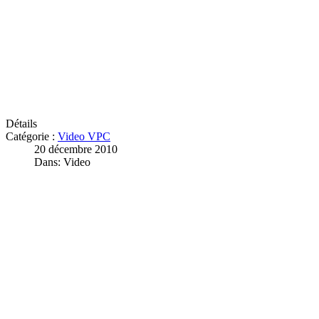
Détails
Catégorie :
Video VPC
20 décembre 2010
Dans: Video