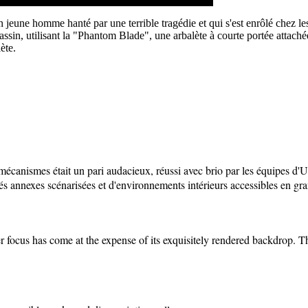
 jeune homme hanté par une terrible tragédie et qui s'est enrôlé chez le
ssassin, utilisant la "Phantom Blade", une arbalète à courte portée atta
ète.
mécanismes était un pari audacieux, réussi avec brio par les équipes d'Ub
tés annexes scénarisées et d'environnements intérieurs accessibles en g
er focus has come at the expense of its exquisitely rendered backdrop. T