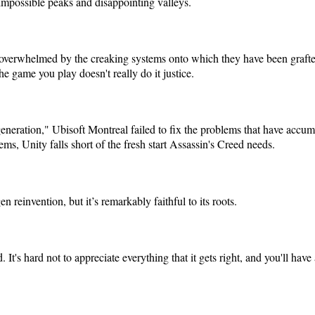
impossible peaks and disappointing valleys.
 overwhelmed by the creaking systems onto which they have been grafted.
the game you play doesn't really do it justice.
generation," Ubisoft Montreal failed to fix the problems that have acc
ems, Unity falls short of the fresh start Assassin's Creed needs.
 reinvention, but it’s remarkably faithful to its roots.
It's hard not to appreciate everything that it gets right, and you'll hav