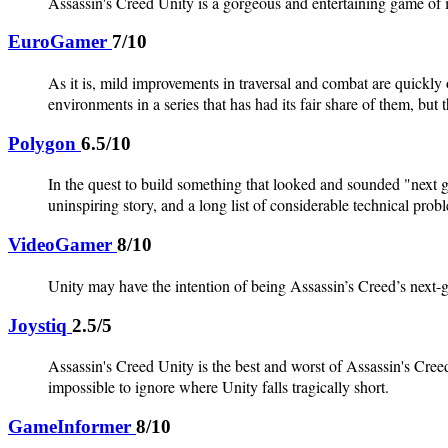
Assassin's Creed Unity is a gorgeous and entertaining game of 
EuroGamer
7/10
As it is, mild improvements in traversal and combat are quickly
environments in a series that has had its fair share of them, but 
Polygon
6.5/10
In the quest to build something that looked and sounded "next 
uninspiring story, and a long list of considerable technical probl
VideoGamer
8/10
Unity may have the intention of being Assassin’s Creed’s next-gen
Joystiq
2.5/5
Assassin's Creed Unity is the best and worst of Assassin's Creed. 
impossible to ignore where Unity falls tragically short.
GameInformer
8/10