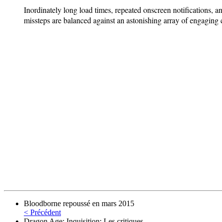
Inordinately long load times, repeated onscreen notifications, a
missteps are balanced against an astonishing array of engaging c
Bloodborne repoussé en mars 2015
< Précédent
Dragon Age: Inquisition: Les critiques