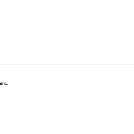
n's...