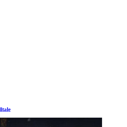
ltale