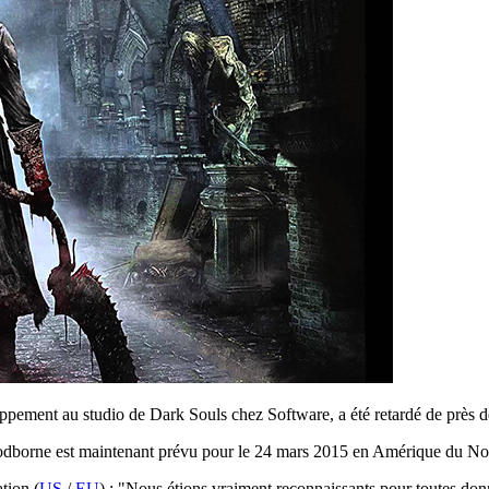
oppement au studio de Dark Souls chez Software, a été retardé de près 
 Bloodborne est maintenant prévu pour le 24 mars 2015 en Amérique du No
tion (
US
/
EU
) : "Nous étions vraiment reconnaissants pour toutes do