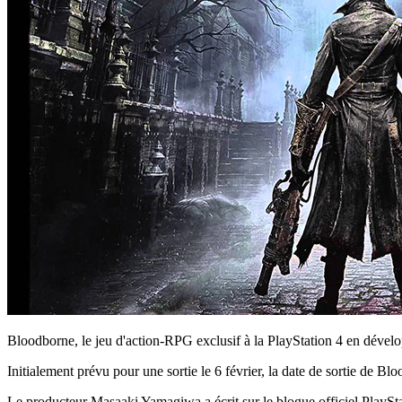
Bloodborne, le jeu d'action-RPG exclusif à la PlayStation 4 en dével
Initialement prévu pour une sortie le 6 février, la date de sortie de
Le producteur Masaaki Yamagiwa a écrit sur le blogue officiel PlaySta