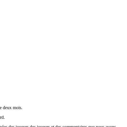
de deux mois.
rd.
nnées des joueurs des joueurs et des commentaires que nous avons