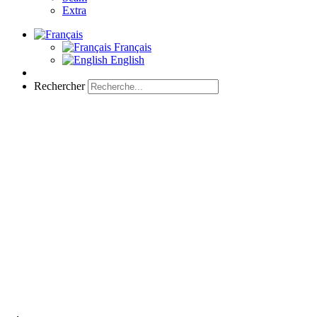
Extra
Français
English
Rechercher