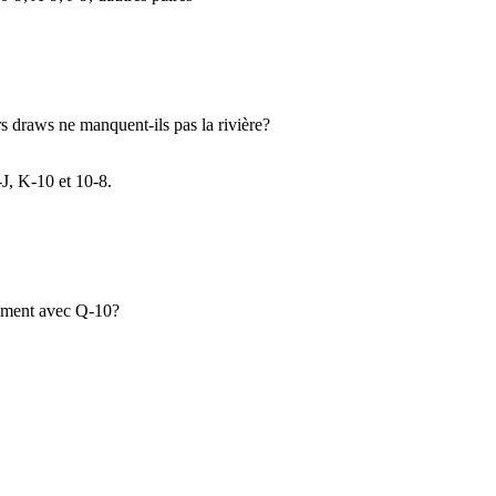
rs draws ne manquent-ils pas la rivière?
-J, K-10 et 10-8.
lement avec Q-10?