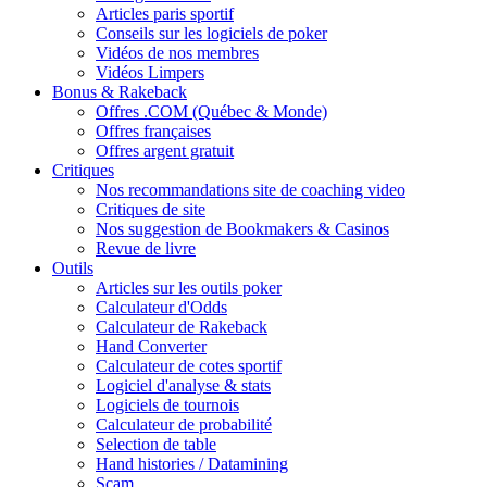
Articles paris sportif
Conseils sur les logiciels de poker
Vidéos de nos membres
Vidéos Limpers
Bonus & Rakeback
Offres .COM (Québec & Monde)
Offres françaises
Offres argent gratuit
Critiques
Nos recommandations site de coaching video
Critiques de site
Nos suggestion de Bookmakers & Casinos
Revue de livre
Outils
Articles sur les outils poker
Calculateur d'Odds
Calculateur de Rakeback
Hand Converter
Calculateur de cotes sportif
Logiciel d'analyse & stats
Logiciels de tournois
Calculateur de probabilité
Selection de table
Hand histories / Datamining
Scam