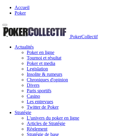
Accueil
Poker
PokerCollectif
Actualités
Poker en ligne
Tournoi et résultat
Poker et media
Legislation
Insolite & rumeurs
Chroniques d'opinion
Divers
Paris sportifs
Casino
Les entrevues
Twitter de Poker
Stratégie
L'univers du poker en ligne
Articles de Stratégie
Règlement
Stratégie de base