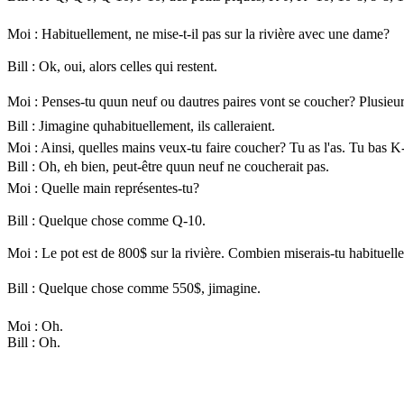
Moi : Habituellement, ne mise-t-il pas sur la rivière avec une dame?
Bill : Ok, oui, alors celles qui restent.
Moi : Penses-tu quun neuf ou dautres paires vont se coucher? Plusieu
Bill : Jimagine quhabituellement, ils calleraient.
Moi : Ainsi, quelles mains veux-tu faire coucher? Tu as l'as. Tu bas K
Bill : Oh, eh bien, peut-être quun neuf ne coucherait pas.
Moi : Quelle main représentes-tu?
Bill : Quelque chose comme Q-10.
Moi : Le pot est de 800$ sur la rivière. Combien miserais-tu habituel
Bill : Quelque chose comme 550$, jimagine.
Moi : Oh.
Bill : Oh.