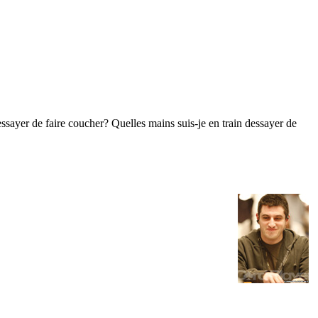
ssayer de faire coucher? Quelles mains suis-je en train dessayer de