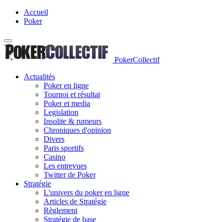
Accueil
Poker
PokerCollectif
Actualités
Poker en ligne
Tournoi et résultat
Poker et media
Legislation
Insolite & rumeurs
Chroniques d'opinion
Divers
Paris sportifs
Casino
Les entrevues
Twitter de Poker
Stratégie
L'univers du poker en ligne
Articles de Stratégie
Règlement
Stratégie de base