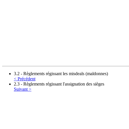
3.2 - Règlements régissant les misdeals (maldonnes)
< Précédent
2.3 - Règlements régissant l'assignation des sièges
Suivant >