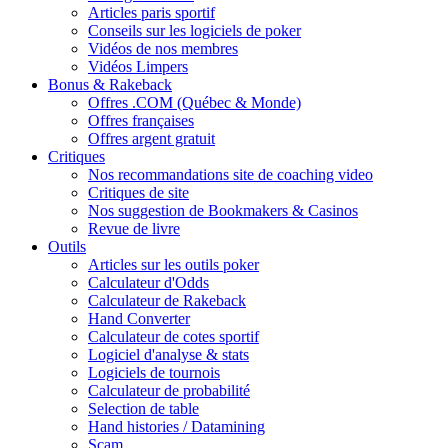
Articles paris sportif
Conseils sur les logiciels de poker
Vidéos de nos membres
Vidéos Limpers
Bonus & Rakeback
Offres .COM (Québec & Monde)
Offres françaises
Offres argent gratuit
Critiques
Nos recommandations site de coaching video
Critiques de site
Nos suggestion de Bookmakers & Casinos
Revue de livre
Outils
Articles sur les outils poker
Calculateur d'Odds
Calculateur de Rakeback
Hand Converter
Calculateur de cotes sportif
Logiciel d'analyse & stats
Logiciels de tournois
Calculateur de probabilité
Selection de table
Hand histories / Datamining
Scam