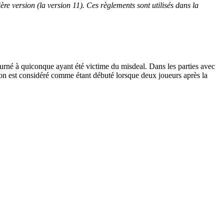
ière version (la version 11). Ces règlements sont utilisés dans la
etourné à quiconque ayant été victime du misdeal. Dans les parties avec
ction est considéré comme étant débuté lorsque deux joueurs après la