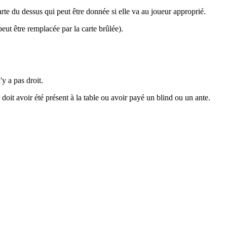
arte du dessus qui peut être donnée si elle va au joueur approprié.
eut être remplacée par la carte brûlée).
'y a pas droit.
 doit avoir été présent à la table ou avoir payé un blind ou un ante.