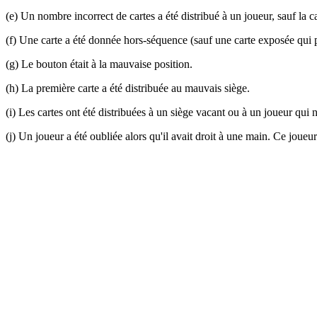
(e) Un nombre incorrect de cartes a été distribué à un joueur, sauf la c
(f) Une carte a été donnée hors-séquence (sauf une carte exposée qui p
(g) Le bouton était à la mauvaise position.
(h) La première carte a été distribuée au mauvais siège.
(i) Les cartes ont été distribuées à un siège vacant ou à un joueur qui n
(j) Un joueur a été oubliée alors qu'il avait droit à une main. Ce joueur