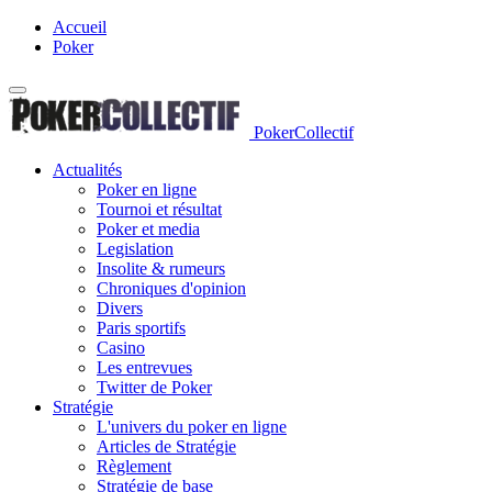
Accueil
Poker
PokerCollectif
Actualités
Poker en ligne
Tournoi et résultat
Poker et media
Legislation
Insolite & rumeurs
Chroniques d'opinion
Divers
Paris sportifs
Casino
Les entrevues
Twitter de Poker
Stratégie
L'univers du poker en ligne
Articles de Stratégie
Règlement
Stratégie de base