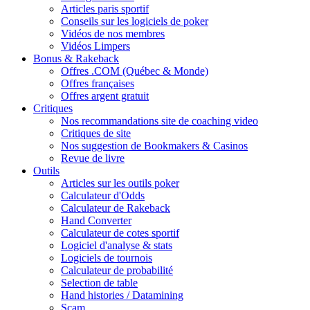
Articles paris sportif
Conseils sur les logiciels de poker
Vidéos de nos membres
Vidéos Limpers
Bonus & Rakeback
Offres .COM (Québec & Monde)
Offres françaises
Offres argent gratuit
Critiques
Nos recommandations site de coaching video
Critiques de site
Nos suggestion de Bookmakers & Casinos
Revue de livre
Outils
Articles sur les outils poker
Calculateur d'Odds
Calculateur de Rakeback
Hand Converter
Calculateur de cotes sportif
Logiciel d'analyse & stats
Logiciels de tournois
Calculateur de probabilité
Selection de table
Hand histories / Datamining
Scam