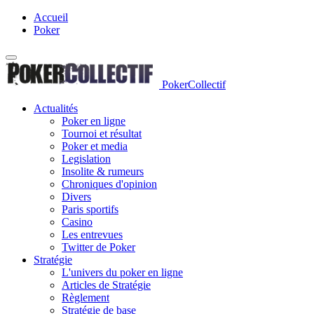
Accueil
Poker
PokerCollectif
Actualités
Poker en ligne
Tournoi et résultat
Poker et media
Legislation
Insolite & rumeurs
Chroniques d'opinion
Divers
Paris sportifs
Casino
Les entrevues
Twitter de Poker
Stratégie
L'univers du poker en ligne
Articles de Stratégie
Règlement
Stratégie de base