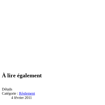
À lire également
Détails
Catégorie :
Règlement
4 février 2011