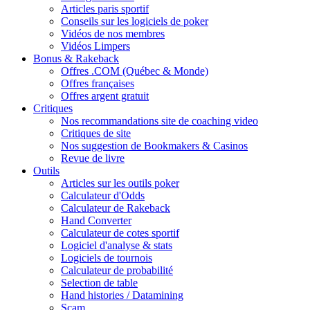
Articles paris sportif
Conseils sur les logiciels de poker
Vidéos de nos membres
Vidéos Limpers
Bonus & Rakeback
Offres .COM (Québec & Monde)
Offres françaises
Offres argent gratuit
Critiques
Nos recommandations site de coaching video
Critiques de site
Nos suggestion de Bookmakers & Casinos
Revue de livre
Outils
Articles sur les outils poker
Calculateur d'Odds
Calculateur de Rakeback
Hand Converter
Calculateur de cotes sportif
Logiciel d'analyse & stats
Logiciels de tournois
Calculateur de probabilité
Selection de table
Hand histories / Datamining
Scam