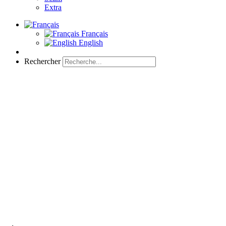
Extra
Français
English
Rechercher